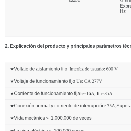
simbo
fábrica
Expr
Hz
2. Explicación del producto y principales parámetros téc
★
Voltaje de aislamiento fijo
Interfaz de usuario: 600 V
★
Voltaje de funcionamiento fijo
Ue: CA 277V
★
Corriente de funcionamiento fija
Ie=16A, Ith=35A
★
Conexión normal y corriente de interrupción
: 35A,
Supera
★
Vida mecánica
＞
1.000.000 de veces
★
La vida eléctrica
＞
100.000 veces