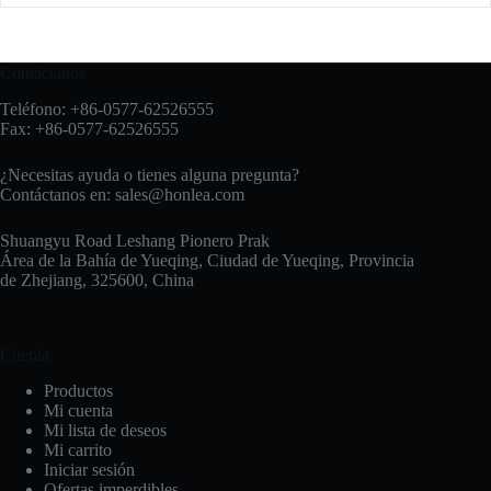
Contáctanos
Teléfono: +86-0577-62526555
Fax: +86-0577-62526555
¿Necesitas ayuda o tienes alguna pregunta?
Contáctanos en:
sales@honlea.com
Shuangyu Road Leshang Pionero Prak
Área de la Bahía de Yueqing, Ciudad de Yueqing, Provincia
de Zhejiang, 325600, China
Cuenta
Productos
Mi cuenta
Mi lista de deseos
Mi carrito
Iniciar sesión
Ofertas imperdibles