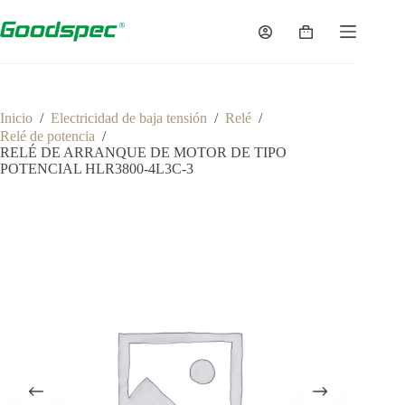
Saltar
al
Carro
contenido
de
la
compra
Inicio
/
Electricidad de baja tensión
/
Relé
/
Relé de potencia
/
RELÉ DE ARRANQUE DE MOTOR DE TIPO
POTENCIAL HLR3800-4L3C-3