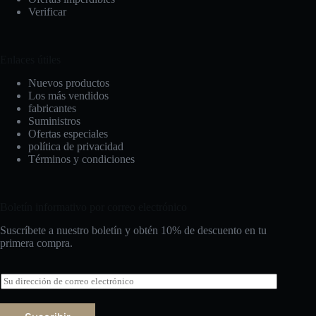
Verificar
Enlaces útiles
Nuevos productos
Los más vendidos
fabricantes
Suministros
Ofertas especiales
política de privacidad
Términos y condiciones
Boletín informativo por correo electrónico
Suscríbete a nuestro boletín y obtén 10% de descuento en tu
primera compra.
C
o
r
r