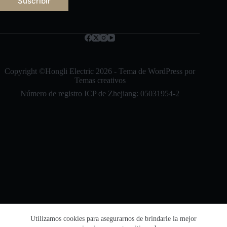
Suscribir
e
Русский
o
e
Bahasa Indonesia
l
e
Nederlands
c
t
العربية
r
Copyright ©Hongli Electric 2026 - Tema de WordPress por
ó
Temas creativos
ไทย
n
Número de registro ICP de Zhejiang: 05031954-2
i
한국어
c
o
日本語
*
Italiano
Français du Canada
Deutsch
繁體中文
English
简体中文
Utilizamos cookies para asegurarnos de brindarle la mejor
Número de registro de seguridad de la red de