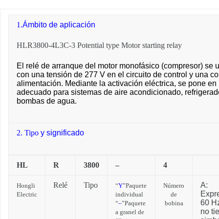
1.
Ámbito de aplicación
HLR3800-4L3C-3 Potential type Motor starting relay
El relé de arranque del motor monofásico (compresor) se ut
con una tensión de 277 V en el circuito de control y una co
alimentación. Mediante la activación eléctrica, se pone e
adecuado para sistemas de aire acondicionado, refrigerado
bombas de agua.
2. Tipo
y significado
HL
R
3800
–
4
Relé
Tipo
A:
Hongli
“
Y
”Paquete
Número
Expr
Electric
individual
de
60 
“
–
”Paquete
bobina
no ti
a granel de