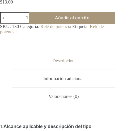
$
13.00
HLR3800-
Añadir al carrito
4L3C-
3
SKU:
130
Categoría:
Relé de potencia
Etiqueta:
Relé de
POTENTIAL
potencial
TYPE
MOTOR
STARTING
RELAY
cantidad
Descripción
Información adicional
Valoraciones (0)
1.
Alcance aplicable y descripción del tipo