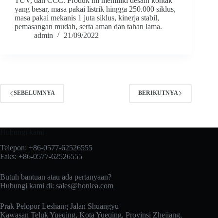
TUV, dan CCC. Produk ini memiliki desain kontak
yang besar, masa pakai listrik hingga 250.000 siklus,
masa pakai mekanis 1 juta siklus, kinerja stabil,
pemasangan mudah, serta aman dan tahan lama.
admin
21/09/2022
SEBELUMNYA
BERIKUTNYA
Hubungi kami
Telepon: +86-0577-62526555
Faks: +86-0577-62526555
Butuh bantuan atau ada pertanyaan?
Hubungi kami di:
sales@honlea.com
Prak Pelopor Leshang Jalan Shuangyu
Kawasan Teluk Yueqing, Kota Yueqing, Provinsi Zhejiang,