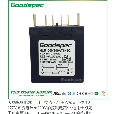
大功率继电器可用于交流50/60HZ,额定工作电压
277V,直流电压至220V的控制电路中,适用于额定
工作电流40A（AC—8a);30A(AC—8b) 的单相空