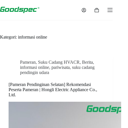
Langsung
ke
Keranjang
konten
belanja
Kategori:
informasi online
Pameran
,
Suku Cadang HVACR
,
Berita
,
informasi online
,
pariwisata
,
suku cadang
pendingin udara
[Pameran Pendinginan Selatan] Rekomendasi
Peserta Pameran | Hongli Electric Appliance Co.,
Ltd.