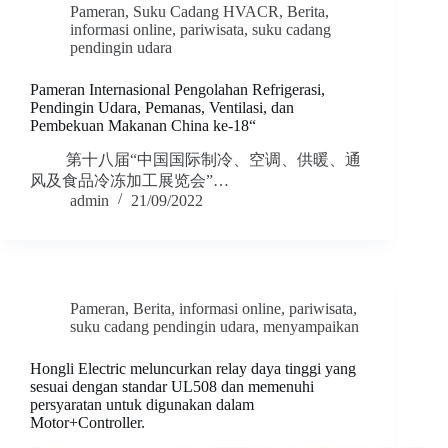
Pameran
,
Suku Cadang HVACR
,
Berita
,
informasi online
,
pariwisata
,
suku cadang
pendingin udara
Pameran Internasional Pengolahan Refrigerasi,
Pendingin Udara, Pemanas, Ventilasi, dan
Pembekuan Makanan China ke-18“
第十八届“中国国际制冷、空调、供暖、通
风及食品冷冻加工展览会”…
admin
21/09/2022
Pameran
,
Berita
,
informasi online
,
pariwisata
,
suku cadang pendingin udara
,
menyampaikan
Hongli Electric meluncurkan relay daya tinggi yang
sesuai dengan standar UL508 dan memenuhi
persyaratan untuk digunakan dalam
Motor+Controller.