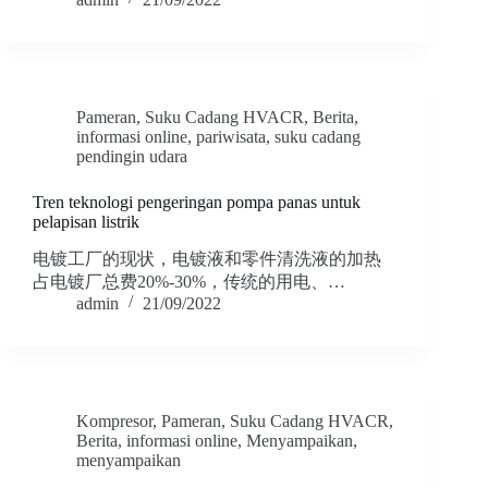
Pameran
,
Suku Cadang HVACR
,
Berita
,
informasi online
,
pariwisata
,
suku cadang
pendingin udara
Tren teknologi pengeringan pompa panas untuk
pelapisan listrik
电镀工厂的现状，电镀液和零件清洗液的加热
占电镀厂总费20%-30%，传统的用电、…
admin
21/09/2022
Kompresor
,
Pameran
,
Suku Cadang HVACR
,
Berita
,
informasi online
,
Menyampaikan
,
menyampaikan