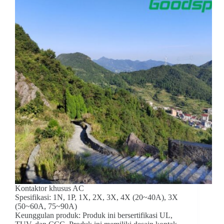
Kontaktor khusus AC
Spesifikasi: 1N, 1P, 1X, 2X, 3X, 4X (20~40A), 3X
(50~60A, 75~90A)
Keunggulan produk: Produk ini bersertifikasi UL,