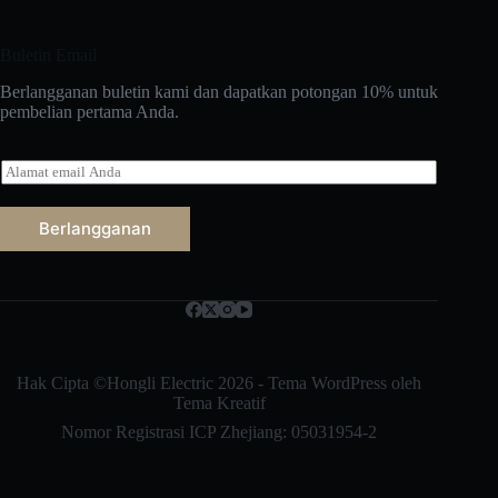
Buletin Email
Berlangganan buletin kami dan dapatkan potongan 10% untuk
pembelian pertama Anda.
E
-
m
a
Berlangganan
i
Русский
l
*
Nederlands
العربية
ไทย
Hak Cipta ©Hongli Electric 2026 - Tema WordPress oleh
Tema Kreatif
한국어
Nomor Registrasi ICP Zhejiang: 05031954-2
日本語
Italiano