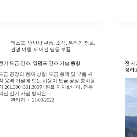
엑스포
,
냉난방 부품
,
소식
,
온라인 정보
,
관광 여행
,
에어컨 냉동 부품
전기 도금 건조, 열펌프 건조 기술 동향
전 세
장하
도금 공장의 현재 상황: 도금 용액 및 부품 세
척 용액 가열에 드는 비용이 도금 공장 총비용
의 201,300~301,300만 원을 차지합니다. 전통
적인 전기 가열 방식은...
관리자
21/09/2022