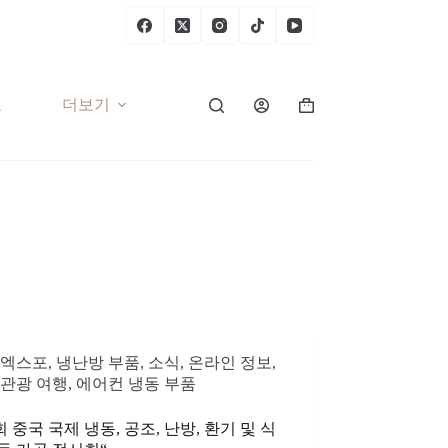
요
더보기
장
바
구
니
엑스포
,
냉난방 부품
,
소식
,
온라인 정보
,
관광 여행
,
에어컨 냉동 부품
회 중국 국제 냉동, 공조, 난방, 환기 및 식