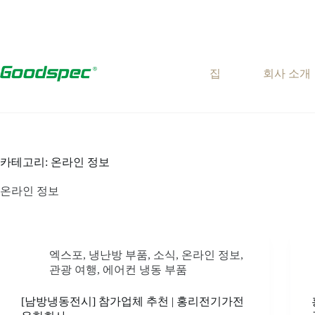
콘
텐
츠
로
바
집
회사 소개
로
가
기
카테고리:
온라인 정보
온라인 정보
엑스포
,
냉난방 부품
,
소식
,
온라인 정보
,
관광 여행
,
에어컨 냉동 부품
[남방냉동전시] 참가업체 추천 | 홍리전기가전