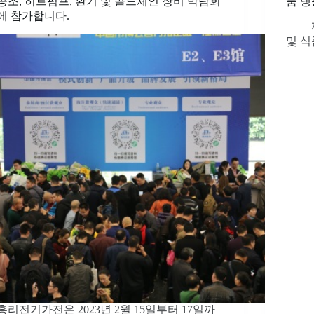
공조, 히트펌프, 환기 및 콜드체인 장비 박람회
품 냉
에 참가합니다.
제18
및 식
홍리전기가전은 2023년 2월 15일부터 17일까