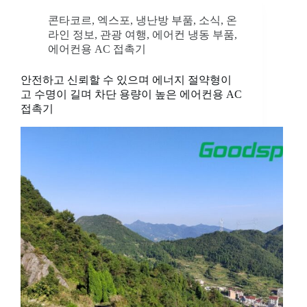
콘타코르
,
엑스포
,
냉난방 부품
,
소식
,
온
라인 정보
,
관광 여행
,
에어컨 냉동 부품
,
에어컨용 AC 접촉기
안전하고 신뢰할 수 있으며 에너지 절약형이
고 수명이 길며 차단 용량이 높은 에어컨용 AC
접촉기