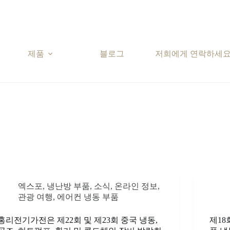
제품
블로그
저희에게 연락하세
엑스포
,
냉난방 부품
,
소식
,
온라인 정보
,
관광 여행
,
에어컨 냉동 부품
홍리전기가전은 제22회 및 제23회 중국 냉동,
제18