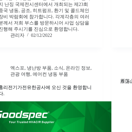
지 난징 국제전시센터에서 개최되는 제23회
중국 냉동, 공조, 히트펌프, 환기 및 콜드체인
장비 박람회에 참가합니다. 각계각층의 여러
분께서 저희 부스를 방문하시어 사업 상담을
진행해 주시기를 진심으로 환영합니다.
관리자
02/12/2022
엑스포
,
냉난방 부품
,
소식
,
온라인 정보
,
관광 여행
,
에어컨 냉동 부품
雁荡
홍리전기가전유한공사에 오신 것을 환영합니
다.