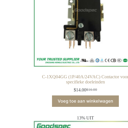
C-1XQ04GG (1P/40A/24VAC) Contactor voo
specifieke doeleinden
$
14.00
$
16.00
Voeg toe aan winkelwagen
13% UIT