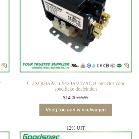
r
C-2XQ00AAC (2P/20A/24VAC) Contactor voor
specifieke doeleinden
$
14.00
$
16.00
Voeg toe aan winkelwagen
12% UIT