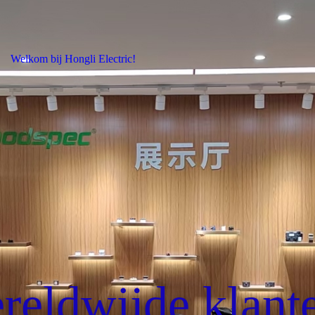
Welkom bij Hongli Electric!
reldwijde klant