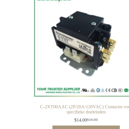
C-2XT00AAC (2P/20A/120VAC) Contactor vo
specifieke doeleinden
$
14.00
$
16.00