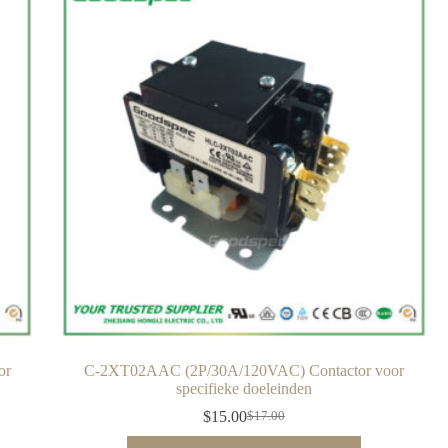
or
C-2XT02AAC (2P/30A/120VAC) Contactor voor
specifieke doeleinden
$
15.00
$
17.00