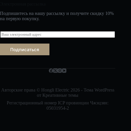
Электронная рассылка
Подпишитесь на нашу рассылку и получите скидку 10%
на первую покупку.
Э
л
е
к
Подписаться
т
р
о
Bahasa Indonesia
н
н
Nederlands
а
العربية
я
п
Авторские права © Hongli Electric 2026 - Тема WordPress
ไทย
о
от
Креативные темы
ч
한국어
Регистрационный номер ICP провинции Чжэцзян:
т
а
05031954-2
日本語
*
Italiano