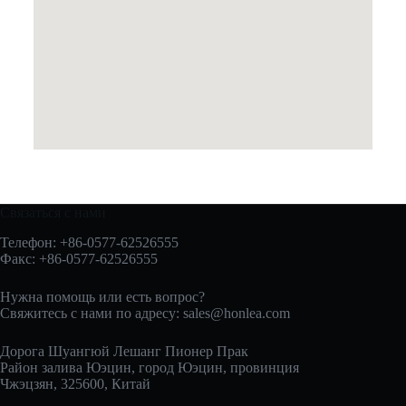
Связаться с нами
Телефон: +86-0577-62526555
Факс: +86-0577-62526555
Нужна помощь или есть вопрос?
Свяжитесь с нами по адресу:
sales@honlea.com
Дорога Шуангюй Лешанг Пионер Прак
Район залива Юэцин, город Юэцин, провинция
Чжэцзян, 325600, Китай