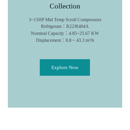
Collection
3~15HP Mid Temp Scroll Compressors
Refrigerant：R22/R404A
Nominal Capacity：4.85~25.67 KW
Displacement：8.8 ~ 43.3 m³/h
Explore Now