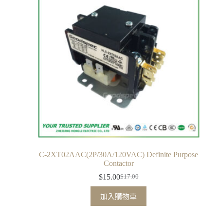
C-2XT02AAC(2P/30A/120VAC) Definite Purpose
Contactor
$
15.00
$
17.00
加入購物車