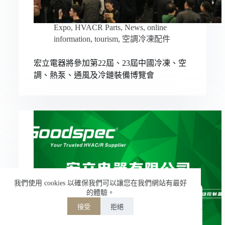
Nederlands
Expo
,
HVACR Parts
,
News
,
online
العربية
information
,
tourism
,
空調冷凍配件
ไทย
宏立電器將參加第22屆、23屆中國冷凍、空
한국어
調、熱泵、通風及冷鏈裝備博覽會
日本語
Italiano
Français du Canada
Deutsch
Español de México
English
简体中文
我們使用 cookies 以確保我們可以讓您在我們網站有最好
的體驗。
繁體中文
接受
拒絕
Powered by
TranslatePress
Welcome to Hongli Electric