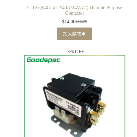
C-1XQ04GG(1P/40A/24VAC) Definite Purpose
Contactor
$
14.00
$
16.00
加入購物車
13% OFF