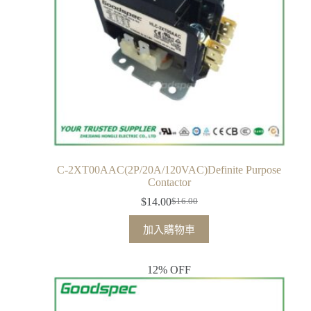
C-2XT00AAC(2P/20A/120VAC)Definite Purpose
Contactor
$
14.00
$
16.00
加入購物車
12% OFF