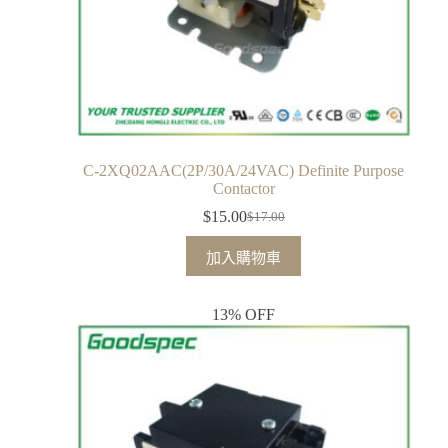
C-2XQ02AAC(2P/30A/24VAC) Definite Purpose
Contactor
$
15.00
$
17.00
加入購物車
13% OFF