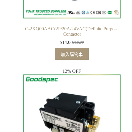
C-2XQ00AAC(2P/20A/24VAC)Definite Purpose
Contactor
$
14.00
$
16.00
加入購物車
12% OFF