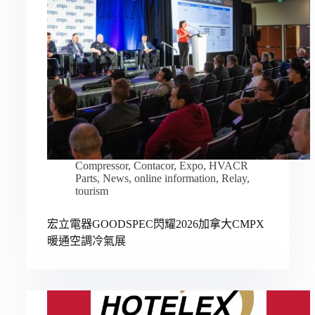
Compressor
,
Contacor
,
Expo
,
HVACR
Parts
,
News
,
online information
,
Relay
,
tourism
宏立電器GOODSPEC閃耀2026加拿大CMPX
暖通空調冷氣展