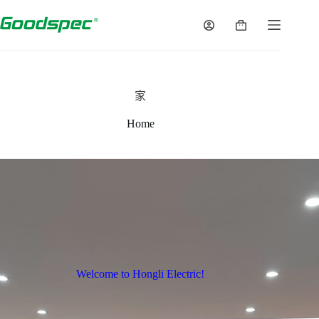
家
Home
Welcome to Hongli Electric!