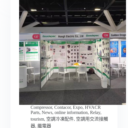
Compressor
,
Contacor
,
Expo
,
HVACR
Parts
,
News
,
online information
,
Relay
,
tourism
,
空調冷凍配件
,
空調用交流接觸
器
,
繼電器