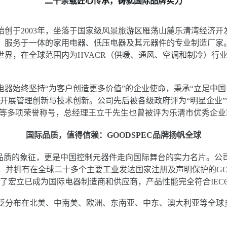
二十余载匠心传承，铸就国际品牌实力
创于2003年，坐落于国家级风景旅游区雁荡山麓乐清湾经济开
、服务于一体的家用电器、低压电器及其元器件的专业制造厂家
世界，在全球范围内为HVACR（供暖、通风、空调和制冷）行
器始终坚持“为客户创造更多价值”的企业使命，秉承“立足中
开展管理创新与技术创新。公司先后被各级政府评为“明星企业”“
业”等多项荣誉称号，总经理王立千先生也曾被评为乐清市优秀企业
国际品质，值得信赖：GOODSPEC品牌扬帆全球
是品质的象征，更是中国控制元器件走向国际舞台的实力名片。公司率
全认证，并拥有在全球二十多个主要工业发达国家注册及声明保护的G
已成为国际电器制造商和供应商，产品性能完全符合IEC60947、I
分布在北美、中南美、欧洲、东南亚、中东、澳大利亚等全球