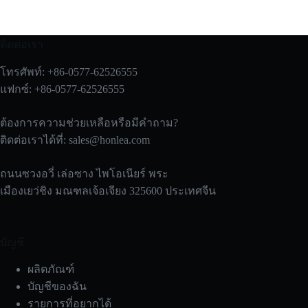
ติดต่อเรา
โทรศัพท์: +86-0577-62526555
แฟกซ์: +86-0577-62526555
ต้องการความช่วยเหลือหรือมีคำถาม?
ติดต่อเราได้ที่:
sales@honlea.com
ถนนซวงอวี่ เล่อซาง ไพโอเนียร์ พระ
เมืองเยว่ชิง มณฑลเจ้อเจียง 325600 ประเทศจีน
บัญชี
ผลิตภัณฑ์
บัญชีของฉัน
รายการที่อยากได้