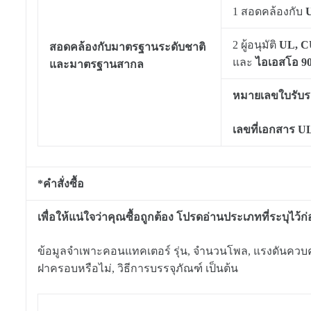
1 สอดคล้องกับ
U
2 ผู้อนุมัติ
UL, C
สอดคล้องกับมาตรฐานระดับชาติ
และ
ไอเอสโอ 9
และมาตรฐานสากล
หมายเลขใบรับ
เลขที่เอกสาร U
*คำสั่งซื้อ
เพื่อให้แน่ใจว่าคุณซื้อถูกต้อง โปรดอ่านประเภทที่ระบุไว้ก่อน
ข้อมูลจำเพาะคอนแทคเตอร์ รุ่น, จำนวนโพล, แรงดันควบคุมค
ฝาครอบหรือไม่, วิธีการบรรจุภัณฑ์ เป็นต้น