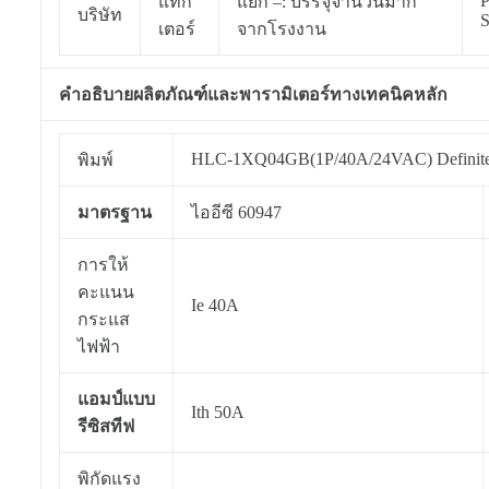
P
แทก
แยก –: บรรจุจำนวนมาก
บริษัท
S
เตอร์
จากโรงงาน
คำอธิบายผลิตภัณฑ์และพารามิเตอร์ทางเทคนิคหลัก
HLC-1XQ04GB(1P/40A/24VAC) Definite 
พิมพ์
มาตรฐาน
ไออีซี 60947
การให้
คะแนน
Ie 40A
กระแส
ไฟฟ้า
แอมป์แบบ
Ith 50A
รีซิสทีฟ
พิกัดแรง