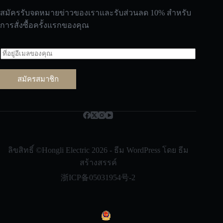
สมัครรับจดหมายข่าวของเราและรับส่วนลด 10% สำหรับ
การสั่งซื้อครั้งแรกของคุณ
อี
เ
ม
สมัครสมาชิก
ล
*
Русский
Bahasa Indonesia
Nederlands
ลิขสิทธิ์ ©Hongli Electric 2026 - ธีม WordPress โดย
ธีม
العربية
สร้างสรรค์
한국어
浙ICP备05031954号-2
日本語
Italiano
Français du Canada