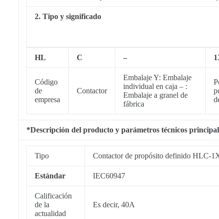
2. Tipo y significado
HL
C
–
1
Embalaje Y: Embalaje
Código
P
individual en caja – :
de
Contactor
p
Embalaje a granel de
empresa
d
fábrica
*Descripción del producto y parámetros técnicos principal
Tipo
Contactor de propósito definido HL
Estándar
IEC60947
Calificación
de la
Es decir, 40A
actualidad