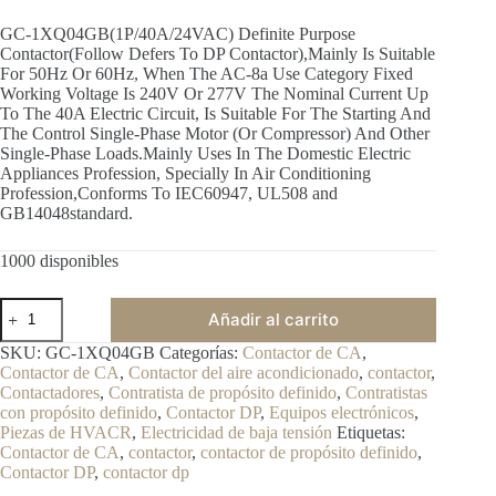
GC-1XQ04GB(1P/40A/24VAC) Definite Purpose
Contactor(Follow Defers To DP Contactor),Mainly Is Suitable
For 50Hz Or 60Hz, When The AC-8a Use Category Fixed
Working Voltage Is 240V Or 277V The Nominal Current Up
To The 40A Electric Circuit, Is Suitable For The Starting And
The Control Single-Phase Motor (Or Compressor) And Other
Single-Phase Loads.Mainly Uses In The Domestic Electric
Appliances Profession, Specially In Air Conditioning
Profession,Conforms To IEC60947, UL508 and
GB14048standard.
1000 disponibles
Añadir al carrito
SKU:
GC-1XQ04GB
Categorías:
Contactor de CA
,
Contactor de CA
,
Contactor del aire acondicionado
,
contactor
,
Contactadores
,
Contratista de propósito definido
,
Contratistas
con propósito definido
,
Contactor DP
,
Equipos electrónicos
,
Piezas de HVACR
,
Electricidad de baja tensión
Etiquetas:
Contactor de CA
,
contactor
,
contactor de propósito definido
,
Contactor DP
,
contactor dp