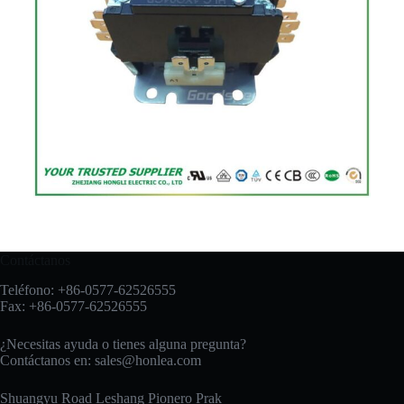
Contáctanos
Teléfono: +86-0577-62526555
Fax: +86-0577-62526555
¿Necesitas ayuda o tienes alguna pregunta?
Contáctanos en:
sales@honlea.com
Shuangyu Road Leshang Pionero Prak