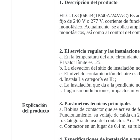
1. Descripción del producto
HLC-1XQ04GB(1P/40A/24VAC)
Es ad
fijo de 240 V o 277 V, corriente de funci
monofásico. Actualmente, se aplica ampli
monofásicos, así como al control del co
2. El servicio regular y las instalacion
a. En la temperatura del aire circundante,
El valor límite es -25.
b. La elevación del sitio de instalación 
c. El nivel de contaminación del aire es 
d. Instala La categoría es II; ;
e. La instalación que da a la pendiente n
f. Lugar sin ondulaciones, impactos ni vi
3. Parámetros técnicos principales
Explicación
a. Bobina de contactor que se activa de
del producto
Funcionamiento, su voltaje de caída e
b. Categoría de uso del contactor: Ac-1
c. Contactor en un lugar de 0,4 m, su rui
4. Especificaciones de instalación y t