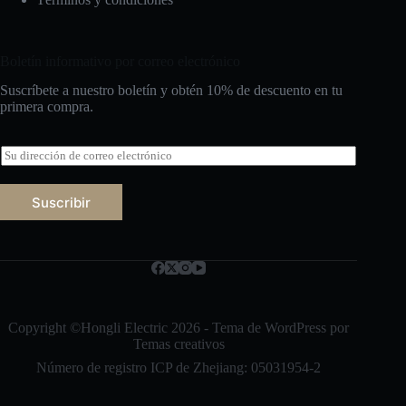
Boletín informativo por correo electrónico
Suscríbete a nuestro boletín y obtén 10% de descuento en tu
primera compra.
C
o
r
r
Suscribir
e
o
Русский
e
l
Bahasa Indonesia
e
c
Nederlands
t
العربية
r
Copyright ©Hongli Electric 2026 - Tema de WordPress por
ó
Temas creativos
ไทย
n
Número de registro ICP de Zhejiang: 05031954-2
i
한국어
c
o