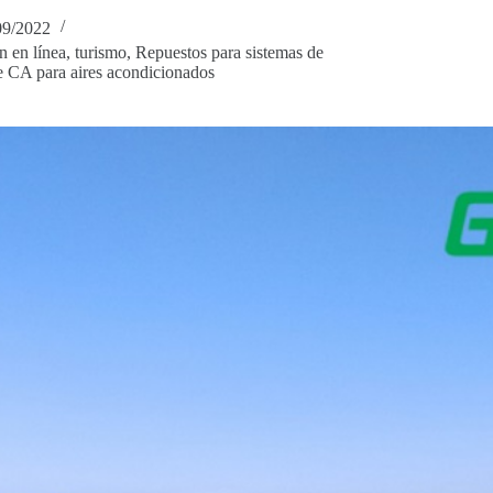
09/2022
n en línea
,
turismo
,
Repuestos para sistemas de
e CA para aires acondicionados