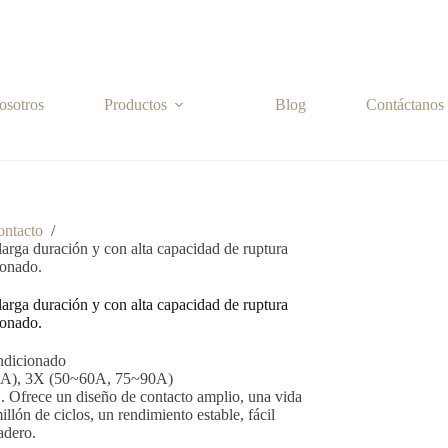
osotros
Productos
Blog
Contáctanos
ontacto
/
larga duración y con alta capacidad de ruptura
ionado.
larga duración y con alta capacidad de ruptura
ionado.
ndicionado
40A), 3X (50~60A, 75~90A)
 Ofrece un diseño de contacto amplio, una vida
illón de ciclos, un rendimiento estable, fácil
adero.