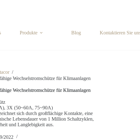
s
Produkte
Blog
Kontaktieren Sie un
tacor
/
gsfähige Wechselstromschütze für Klimaanlagen
gsfähige Wechselstromschütze für Klimaanlagen
ütz
40A), 3X (50~60A, 75~90A)
zeichnet sich durch großflächige Kontakte, eine
nische Lebensdauer von 1 Million Schaltzyklen,
rheit und Langlebigkeit aus.
9/2022