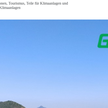
onen
,
Tourismus
,
Teile für Klimaanlagen und
Klimaanlagen