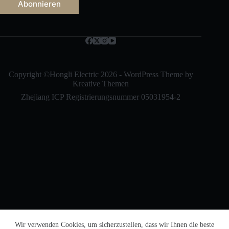
a
Abonnieren
i
l
Русский
*
Bahasa Indonesia
Nederlands
العربية
Copyright ©Hongli Electric 2026 - WordPress Theme by
Kreative Themen
ไทย
Zhejiang ICP Registrierungsnummer 05031954-2
한국어
日本語
Italiano
Français du Canada
繁體中文
Español de México
English
简体中文
Wir verwenden Cookies, um sicherzustellen, dass wir Ihnen die beste
Registrierungsnummer für Netzwerksicherheit