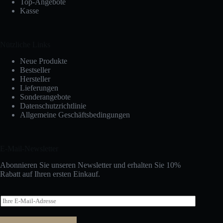
Top-Angebote
Kasse
Nützliche Links
Neue Produkte
Bestseller
Hersteller
Lieferungen
Sonderangebote
Datenschutzrichtlinie
Allgemeine Geschäftsbedingungen
E-Mail-Newsletter
Abonnieren Sie unseren Newsletter und erhalten Sie 10%
Rabatt auf Ihren ersten Einkauf.
E
-
M