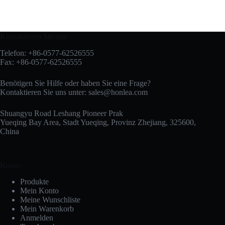
Kontaktieren Sie uns
Telefon: +86-0577-62526555
Fax: +86-0577-62526555
Benötigen Sie Hilfe oder haben Sie eine Frage?
Kontaktieren Sie uns unter:
sales@honlea.com
Shuangyu Road Leshang Pioneer Prak
Yueqing Bay Area, Stadt Yueqing, Provinz Zhejiang, 325600,
China
Konto
Produkte
Mein Konto
Meine Wunschliste
Mein Warenkorb
Anmelden