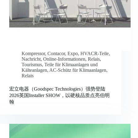
Kompressor
,
Contacor
,
Expo
,
HVACR-Teile
,
Nachricht
,
Online-Informationen
,
Relais
,
Tourismus
,
Teile für Klimaanlagen und
Kälteanlagen
,
AC-Schütz für Klimaanlagen
,
Relais
宏立电器（Goodspec Technologies）强势登陆
2026英国Installer SHOW，以硬核品质点亮伯明
翰