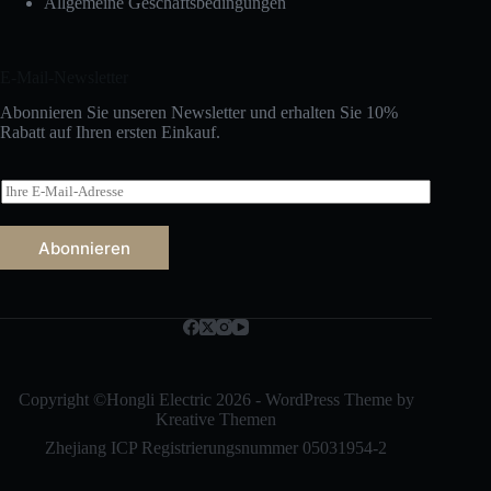
Allgemeine Geschäftsbedingungen
E-Mail-Newsletter
Abonnieren Sie unseren Newsletter und erhalten Sie 10%
Rabatt auf Ihren ersten Einkauf.
E
-
M
a
Abonnieren
i
l
Русский
*
Bahasa Indonesia
Nederlands
العربية
Copyright ©Hongli Electric 2026 - WordPress Theme by
Kreative Themen
ไทย
Zhejiang ICP Registrierungsnummer 05031954-2
한국어