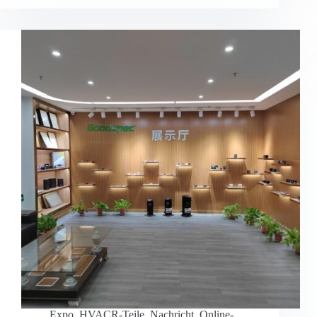
Expo
,
HVACR-Teile
,
Nachricht
,
Online-