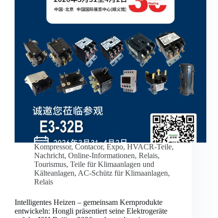
Kompressor
,
Contacor
,
Expo
,
HVACR-Teile
,
Nachricht
,
Online-Informationen
,
Relais
,
Tourismus
,
Teile für Klimaanlagen und
Kälteanlagen
,
AC-Schütz für Klimaanlagen
,
Relais
Intelligentes Heizen – gemeinsam Kernprodukte
entwickeln: Hongli präsentiert seine Elektrogeräte