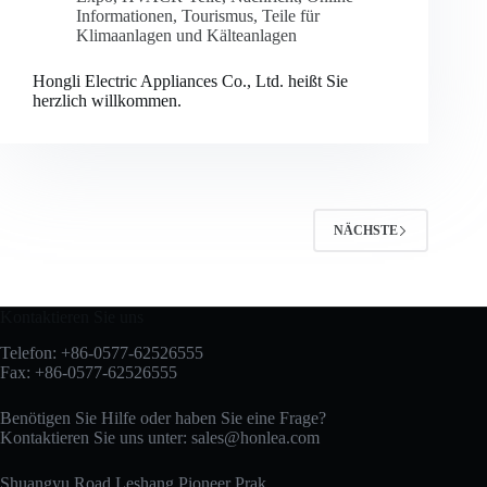
Informationen
,
Tourismus
,
Teile für
Klimaanlagen und Kälteanlagen
Hongli Electric Appliances Co., Ltd. heißt Sie
herzlich willkommen.
NÄCHSTE
Kontaktieren Sie uns
Telefon: +86-0577-62526555
Fax: +86-0577-62526555
Benötigen Sie Hilfe oder haben Sie eine Frage?
Kontaktieren Sie uns unter:
sales@honlea.com
Shuangyu Road Leshang Pioneer Prak