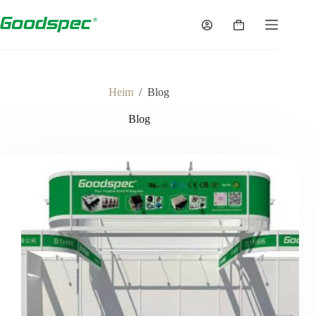
Zum
Inhalt
Warenkorb
springen
Heim
/
Blog
Blog