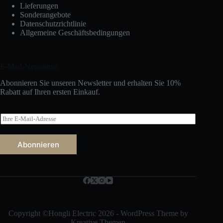
Lieferungen
Sonderangebote
Datenschutzrichtlinie
Allgemeine Geschäftsbedingungen
E-Mail-Newsletter
Abonnieren Sie unseren Newsletter und erhalten Sie 10%
Rabatt auf Ihren ersten Einkauf.
E
-
M
a
Abonnieren
i
l
Русский
*
Bahasa Indonesia
Nederlands
العربية
Copyright ©Hongli Electric 2026 - WordPress Theme by
Kreative Themen