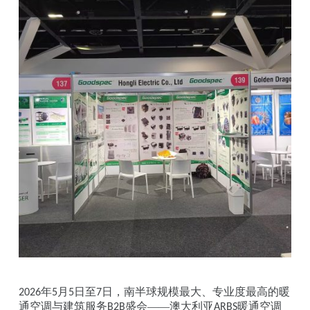
年
月
日至
日，南半球规模最大、专业度最高的暖
2026
5
5
7
通空调与建筑服务
盛会——澳大利亚
暖通空调
B2B
ARBS