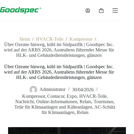
Heim
/
HVACR-Teile
/
Kompressor
/
Über Ozeane hinweg, kühl im Südpazifik | Goodspec Inc.
wird auf der ARBS 2026, Australiens führender Messe für
HLK- und Gebäudedienstleistungen, glänzen
Über Ozeane hinweg, kühl im Südpazifik | Goodspec Inc.
wird auf der ARBS 2026, Australiens führender Messe für
HLK- und Gebäudedienstleistungen, glänzen
Administrator
30/04/2026
Kompressor
,
Contacor
,
Expo
,
HVACR-Teile
,
Nachricht
,
Online-Informationen
,
Relais
,
Tourismus
,
Teile für Klimaanlagen und Kälteanlagen
,
AC-Schütz
für Klimaanlagen
,
Relais