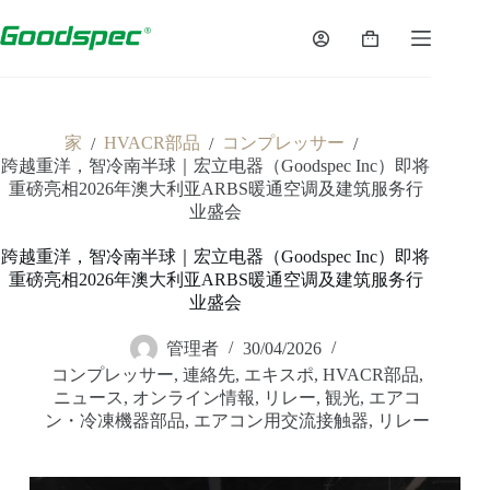
家
HVACR部品
コンプレッサー
/
/
/
跨越重洋，智冷南半球｜宏立电器（Goodspec Inc）即将
重磅亮相2026年澳大利亚ARBS暖通空调及建筑服务行
业盛会
跨越重洋，智冷南半球｜宏立电器（Goodspec Inc）即将
重磅亮相2026年澳大利亚ARBS暖通空调及建筑服务行
业盛会
管理者
30/04/2026
コンプレッサー
,
連絡先
,
エキスポ
,
HVACR部品
,
ニュース
,
オンライン情報
,
リレー
,
観光
,
エアコ
ン・冷凍機器部品
,
エアコン用交流接触器
,
リレー