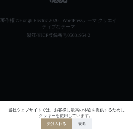
Bahasa Indonesia
Nederlands
العربية
著作権 ©Hongli Electric 2026 - WordPressテーマ
クリエイ
ティブなテーマ
ไทย
浙江省ICP登録番号05031954-2
한국어
Italiano
Français du Canada
Deutsch
繁體中文
Español de México
English
简体中文
当社ウェブサイトでは、お客様に最高の体験を提供するために
浙江省公安局ネットワークセキュリティ
クッキーを使用しています。.
登録番号 33038202002864
日本語
受け入れる
衰退
搭載
TranslatePress
Hongli Electricへようこそ