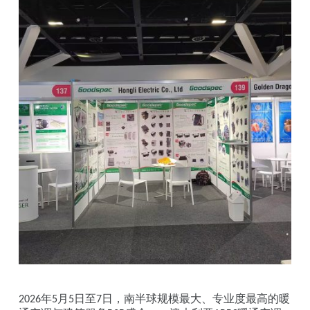
年
月
日至
日，南半球规模最大、专业度最高的暖
2026
5
5
7