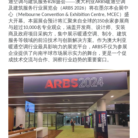
通空调与建筑服务
盛会——澳大利亚
暖通空调
B2B
ARBS
及建筑服务行业展览会（
）将在墨尔本会展中
ARBS 2026
心（
）盛
Melbourne Convention & Exhibition Centre, MCEC
大开幕。本届展会预计将汇聚来自全球的
余家参展商
350
与超过
名专业观众，涵盖开发商、设计师、安装
10,000
商及政府项目采购方，集中展示暖通空调、制冷、建筑
服务等领域的前沿技术与创新解决方案。作为澳大利亚
暖通空调行业最具影响力的展览平台，
不仅为参展
ARBS
企业提供了向南半球市场展示实力的舞台，更是一个促
成技术交流与合作、洞察行业趋势的重要窗口。