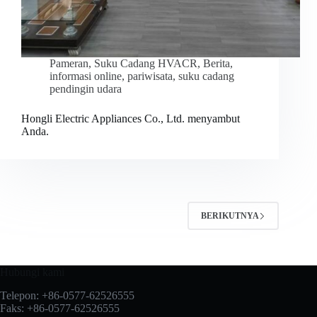
Pameran
,
Suku Cadang HVACR
,
Berita
,
informasi online
,
pariwisata
,
suku cadang
pendingin udara
Hongli Electric Appliances Co., Ltd. menyambut
Anda.
BERIKUTNYA
Hubungi kami
Telepon: +86-0577-62526555
Faks: +86-0577-62526555