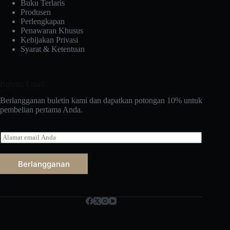
Buku Terlaris
Produsen
Perlengkapan
Penawaran Khusus
Kebijakan Privasi
Syarat & Ketentuan
Buletin Email
Berlangganan buletin kami dan dapatkan potongan 10% untuk
pembelian pertama Anda.
E
-
m
a
Berlangganan
i
l
Русский
*
Nederlands
العربية