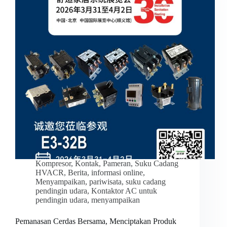
Kompresor
,
Kontak
,
Pameran
,
Suku Cadang
HVACR
,
Berita
,
informasi online
,
Menyampaikan
,
pariwisata
,
suku cadang
pendingin udara
,
Kontaktor AC untuk
pendingin udara
,
menyampaikan
Pemanasan Cerdas Bersama, Menciptakan Produk