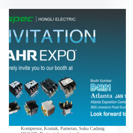
Kompresor
,
Kontak
,
Pameran
,
Suku Cadang