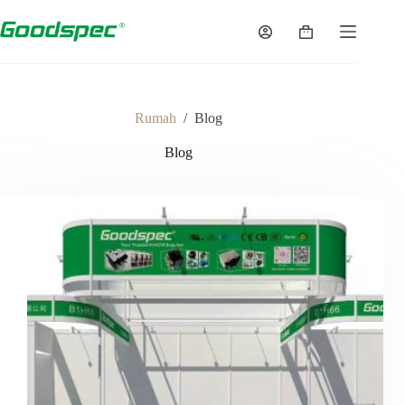
Langsung
ke
Keranjang
konten
belanja
Rumah
/
Blog
Blog