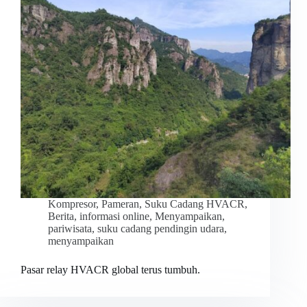
Kompresor
,
Pameran
,
Suku Cadang HVACR
,
Berita
,
informasi online
,
Menyampaikan
,
pariwisata
,
suku cadang pendingin udara
,
menyampaikan
Pasar relay HVACR global terus tumbuh.