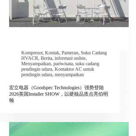
Kompresor
,
Kontak
,
Pameran
,
Suku Cadang
HVACR
,
Berita
,
informasi online
,
Menyampaikan
,
pariwisata
,
suku cadang
pendingin udara
,
Kontaktor AC untuk
pendingin udara
,
menyampaikan
宏立电器（Goodspec Technologies）强势登陆
2026英国Installer SHOW，以硬核品质点亮伯明
翰