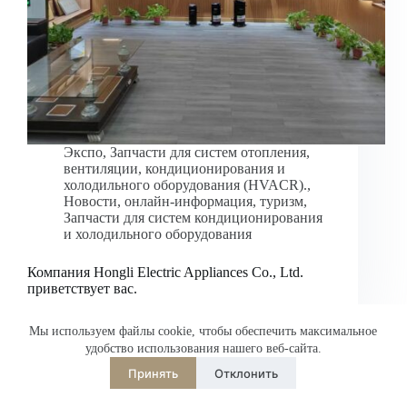
العربية
ไทย
한국어
日本語
Italiano
Экспо
,
Запчасти для систем отопления,
вентиляции, кондиционирования и
Français du Canada
холодильного оборудования (HVACR).
,
Новости
,
онлайн-информация
,
туризм
,
Deutsch
Запчасти для систем кондиционирования
и холодильного оборудования
繁體中文
Español de México
Компания Hongli Electric Appliances Co., Ltd.
приветствует вас.
English
简体中文
Мы используем файлы cookie, чтобы обеспечить максимальное
удобство использования нашего веб-сайта.
Русский
Принять
Отклонить
Питаться от
TranslatePress
ДАЛЕЕ
Добро пожаловать в Hongli Electric!