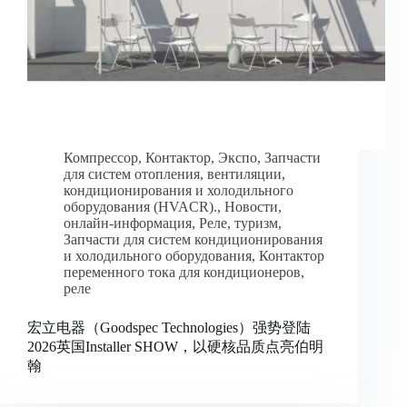
Компрессор
,
Контактор
,
Экспо
,
Запчасти
для систем отопления, вентиляции,
кондиционирования и холодильного
оборудования (HVACR).
,
Новости
,
онлайн-информация
,
Реле
,
туризм
,
Запчасти для систем кондиционирования
и холодильного оборудования
,
Контактор
переменного тока для кондиционеров
,
реле
宏立电器（Goodspec Technologies）强势登陆
2026英国Installer SHOW，以硬核品质点亮伯明
翰