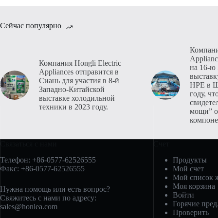
Сейчас популярно
Компания
Applianc
Компания Hongli Electric
на 16-ю
Appliances отправится в
выставк
Сиань для участия в 8-й
HPE в Ш
Западно-Китайской
году, чт
выставке холодильной
свидете
техники в 2023 году.
мощи” 
компоне
Связаться с нами
Счет
Телефон: +86-0577-62526555
Продукты
Факс: +86-0577-62526555
Мой счет
Мой список 
Моя корзина
Нужна помощь или есть вопрос?
Войти
Свяжитесь с нами по адресу:
Горячие пре
sales@honlea.com
Проверить