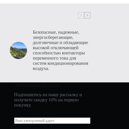
Безопасные, надежные,
энергосберегающие,
долговечные и обладающие
высокой отключающей
способностью контакторы
Bahasa Indonesia
переменного тока для
систем кондиционирования
Nederlands
воздуха.
العربية
ไทย
Электронная рассылка
한국어
Подпишитесь на нашу рассылку и
получите скидку 10% на первую
日本語
покупку.
Italiano
Э
Français du Canada
л