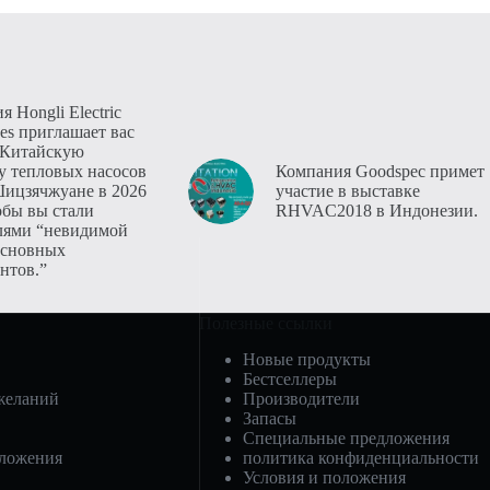
 Hongli Electric
es приглашает вас
 Китайскую
у тепловых насосов
Компания Goodspec примет
ицзячжуане в 2026
участие в выставке
обы вы стали
RHVAC2018 в Индонезии.
лями “невидимой
основных
нтов.”
Полезные ссылки
Новые продукты
Бестселлеры
желаний
Производители
Запасы
Специальные предложения
дложения
политика конфиденциальности
Условия и положения