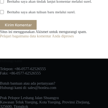
Beritahu saya akan tindak lanjut komentar melalui surel.
Beritahu saya akan tulisan baru melalui surel.
Kirim Komentar
Situs ini menggunakan Akismet untuk mengurangi spam.
Pelajari bagaimana data komentar Anda diproses
Hubungi kami
Telepon: +86-0577-62526555
Faks: +86-0577-62526555
Butuh bantuan atau ada pertanyaan?
Hubungi kami di:
sales@honlea.com
Prak Pelopor Leshang Jalan Shuangyu
Kawasan Teluk Yueqing, Kota Yueqing, Provinsi Zhejiang,
325600, Tiongkok