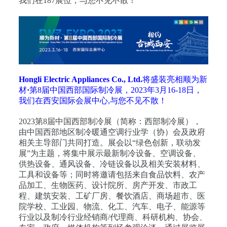
我们在187展位，与您不见不散！
Hongli Electric Appliances Co., Ltd.
将盛装亮相顺为新
材
·
第8届中国西部国际制冷展，2023年3月16-18日，
我们在西安国际会展中心,与您不见不散！
2023第8届中国西部制冷展（简称：西部制冷展），
由中国西部地区制冷暖通空调行业学（协）会及政府
相关主导部门共同打造。展会以“绿色创新，联动发
展”为主题，将集中展示最新制冷设备、空调设备、
供热设备、通风设备、冷链设备以及相关安装材料、
工具和设备等；同时将邀请包括来自食品饮料、农产
品加工、生物医药、设计院所、房产开发、市政工
程、建筑安装、工矿厂房、餐饮酒店、商场超市、医
院学校、工业园、物流、化工、汽车、电子、能源等
行业以及制冷行业经销商/代理商、科研机构、协会、