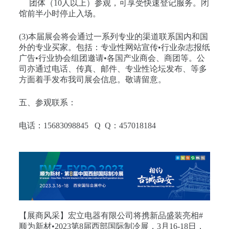
团体（10人以上）参观，可享受快速登记服务。闭
馆前半小时停止入场。
(3)本届展会将会通过一系列专业的渠道联系国内和国
外的专业买家。包括：专业性网站宣传•行业杂志报纸
广告•行业协会组团邀请•各国产业商会、商团等。公
司亦通过电话、传真、邮件、专业性论坛发布、等多
方面着手发布我司展会信息。敬请留意。
五、参观联系：
电话：15683098845 Q Q：457018184
【展商风采】宏立电器有限公司将携新品盛装亮相#
顺为新材•2023第8届西部国际制冷展，3月16-18日，