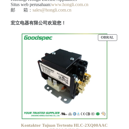
Situs web perusahaan:
www.hongli.com.cn
邮 箱：
sales@hongli.com.cn
宏立电器有限公司欢迎您！
OBRAL
Kontaktor Tujuan Tertentu HLC-2XQ00AAC