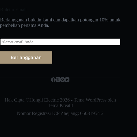
Buletin Email
Berlangganan buletin kami dan dapatkan potongan 10% untuk
pembelian pertama Anda.
E
-
m
a
Berlangganan
i
l
Русский
*
Nederlands
العربية
ไทย
Hak Cipta ©Hongli Electric 2026 - Tema WordPress oleh
Tema Kreatif
한국어
Nomor Registrasi ICP Zhejiang: 05031954-2
日本語
Italiano