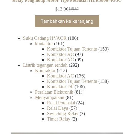
Relay Penghidup Motor Tipe Potensial HLR3800-4G3C
$
13.00
$
15.60
Tambahkan ke keranjang
Suku Cadang HVACR
186
kontaktor
161
Kontaktor Tujuan Tertentu
153
Kontaktor AC
97
Kontaktor AC
99
Listrik tegangan rendah
292
Kontraktor
212
Kontaktor AC
176
Kontaktor Tujuan Tertentu
138
Kontaktor DP
106
Peralatan Elektronik
81
Menyampaikan
81
Relai Potensial
24
Relai Daya
57
Switching Relay
3
Timer Relay
2