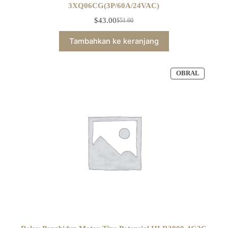
3XQ06CG(3P/60A/24VAC)
$
43.00
$
51.60
Tambahkan ke keranjang
OBRAL