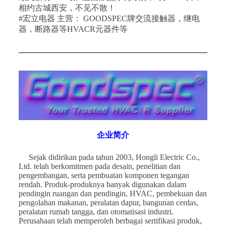
相约古城西安，不见不散！
#宏立电器 主营： GOODSPEC牌交流接触器，继电
器，断路器等HVACR元器件等
企业简介
Sejak didirikan pada tahun 2003, Hongli Electric Co.,
Ltd. telah berkomitmen pada desain, penelitian dan
pengembangan, serta pembuatan komponen tegangan
rendah. Produk-produknya banyak digunakan dalam
pendingin ruangan dan pendingin, HVAC, pembekuan dan
pengolahan makanan, peralatan dapur, bangunan cerdas,
peralatan rumah tangga, dan otomatisasi industri.
Perusahaan telah memperoleh berbagai sertifikasi produk,