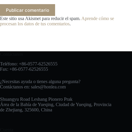
Publicar comentario
Este sitio usa Akismet para reducir el spam.
Aprende cómo se
procesan los datos de tus comentarios
.
Contáctanos
Teléfono: +86-0577-62526555
Fax: +86-0577-62526555
¿Necesitas ayuda o tienes alguna pregunta?
Contáctanos en:
sales@honlea.com
Shuangyu Road Leshang Pionero Prak
Área de la Bahía de Yueqing, Ciudad de Yueqing, Provincia
de Zhejiang, 325600, China
Cuenta