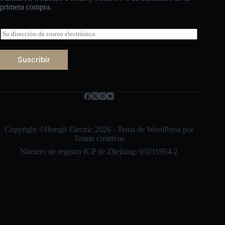
primera compra.
C
o
r
r
Suscribir
e
o
Русский
e
l
Bahasa Indonesia
e
c
Nederlands
t
العربية
r
Copyright ©Hongli Electric 2026 - Tema de WordPress por
ó
Temas creativos
ไทย
n
Número de registro ICP de Zhejiang: 05031954-2
i
한국어
c
o
日本語
*
Italiano
Français du Canada