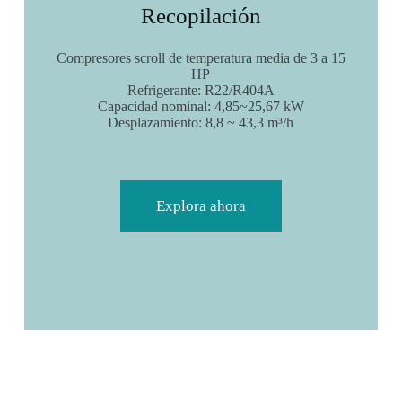
Recopilación
Compresores scroll de temperatura media de 3 a 15
HP
Refrigerante: R22/R404A
Capacidad nominal: 4,85~25,67 kW
Desplazamiento: 8,8 ~ 43,3 m³/h
Explora ahora