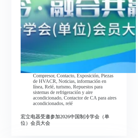
Compresor
,
Contacto
,
Exposición
,
Piezas
de HVACR
,
Noticias
,
información en
línea
,
Relé
,
turismo
,
Repuestos para
sistemas de refrigeración y aire
acondicionado
,
Contactor de CA para aires
acondicionados
,
relé
宏立电器受邀参加2026中国制冷学会（单
位）会员大会