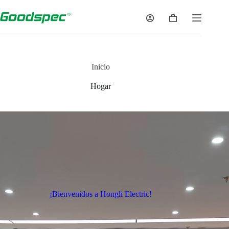
Inicio
Hogar
¡Bienvenidos a Hongli Electric!