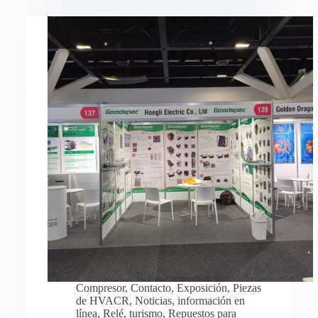
Compresor
,
Contacto
,
Exposición
,
Piezas
de HVACR
,
Noticias
,
información en
línea
,
Relé
,
turismo
,
Repuestos para