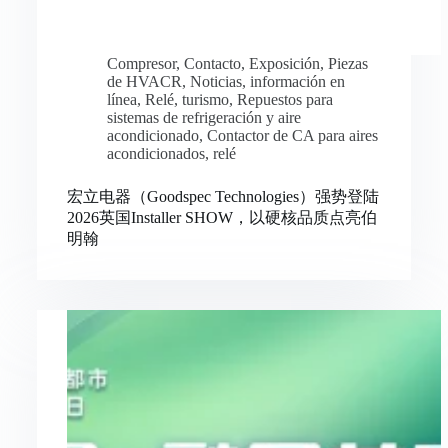
Compresor
,
Contacto
,
Exposición
,
Piezas
de HVACR
,
Noticias
,
información en
línea
,
Relé
,
turismo
,
Repuestos para
sistemas de refrigeración y aire
acondicionado
,
Contactor de CA para aires
acondicionados
,
relé
宏立电器（Goodspec Technologies）强势登陆
2026英国Installer SHOW，以硬核品质点亮伯
明翰