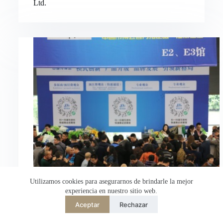
Ltd.
Nederlands
العربية
ไทย
한국어
日本語
Italiano
Français du Canada
Deutsch
繁體中文
English
简体中文
Utilizamos cookies para asegurarnos de brindarle la mejor
experiencia en nuestro sitio web.
Español de México
Aceptar
Rechazar
Desarrollado por
TranslatePress
Bienvenido a Hongli Electric