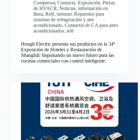
Compresor
,
Contacto
,
Exposición
,
Piezas
de HVACR
,
Noticias
,
información en
línea
,
Relé
,
turismo
,
Repuestos para
sistemas de refrigeración y aire
acondicionado
,
Contactor de CA para aires
acondicionados
,
relé
Hongli Electric presenta sus productos en la 34ª
Exposición de Hoteles y Restauración de
Shanghái: Impulsando un nuevo futuro para las
cocinas comerciales con control inteligente.