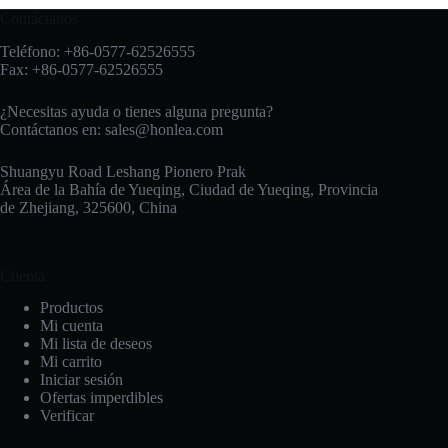
Contáctanos
Teléfono: +86-0577-62526555
Fax: +86-0577-62526555
¿Necesitas ayuda o tienes alguna pregunta?
Contáctanos en:
sales@honlea.com
Shuangyu Road Leshang Pionero Prak
Área de la Bahía de Yueqing, Ciudad de Yueqing, Provincia
de Zhejiang, 325600, China
Cuenta
Productos
Mi cuenta
Mi lista de deseos
Mi carrito
Iniciar sesión
Ofertas imperdibles
Verificar