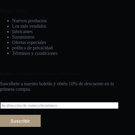
Enlaces útiles
Nuevos productos
Los más vendidos
fabricantes
Suministros
Ofertas especiales
política de privacidad
Términos y condiciones
Boletín informativo por correo electrónico
Suscríbete a nuestro boletín y obtén 10% de descuento en tu
primera compra.
C
o
r
r
Suscribir
e
o
Русский