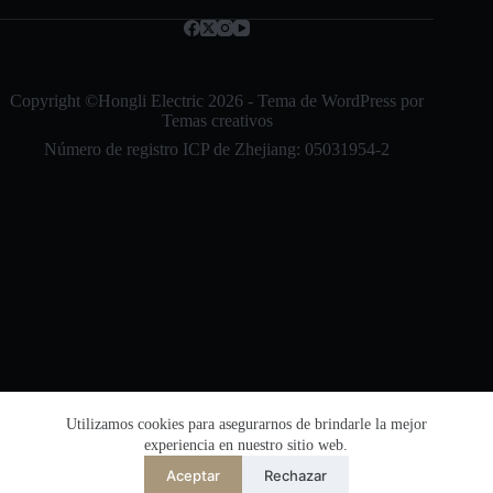
e
l
Bahasa Indonesia
e
c
Nederlands
t
العربية
r
Copyright ©Hongli Electric 2026 - Tema de WordPress por
ó
Temas creativos
ไทย
n
Número de registro ICP de Zhejiang: 05031954-2
i
한국어
c
o
日本語
*
Italiano
Français du Canada
Deutsch
繁體中文
English
简体中文
Número de registro de seguridad de la red de
Utilizamos cookies para asegurarnos de brindarle la mejor
experiencia en nuestro sitio web.
la Oficina de Seguridad Pública de Zhejiang:
Español de México
33038202002864
Aceptar
Rechazar