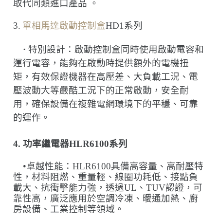
取代同類進口產品
。
3.
單相馬達啟動控制盒
HD1
系列
·
特別設計：啟動控制盒同時使用啟動電容和
運行電容，能夠在啟動時提供額外的電機扭
矩，有效保證機器在高壓差、大負載工況、電
壓波動大等嚴酷工況下的正常啟動，安全耐
用，確保設備
在複雜電網環境下的
平穩、可靠
的運作。
4.
功率繼電器
HLR6100
系列
•卓越性能：
HLR6100
具備高容量、高耐壓特
性，材料阻燃、重量輕、線圈功耗低、接點負
載大、抗衝擊能力強，透過
UL
、
TUV
認證，可
靠性高，廣泛應用於空調冷凍、曖通加熱、廚
房設備、工業控制等領域。