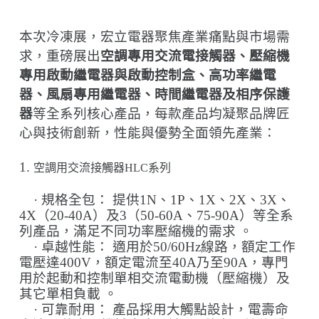
本次冷凍展，宏立電器聚焦產業痛點與市場需
求，重磅展出
空調專用交流電接觸器、壓縮機
專用啟動繼電器與啟動控制盒、高功率繼電
器、風扇專用繼電器、時間繼電器及相序保護
器
等全系列核心產品，每款產品均凝聚品牌匠
心與技術創新，性能與優勢全面領先產業：
1.
空調用交流接觸器
HLC
系列
·
規格全包：
提供
1N
、
1P
、
1X
、
2X
、
3X
、
4X
（
20-40A
）及
3
（
50-60A
、
75-90A
）等全系
列產品，滿足不同功率壓縮機的需求
。
·
卓越性能：
適用於
50/60Hz
線路，額定工作
電壓達
400V
，額定電流至
40A
乃至
90A
，專門
用於起動和控制單相交流電動機（壓縮機）及
其它單相負載
。
·
可靠耐用：
產品採用大觸點設計，電壽命