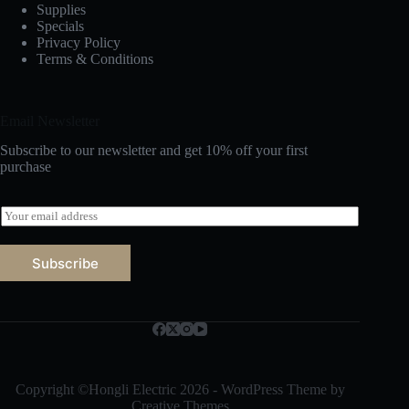
Supplies
Specials
Privacy Policy
Terms & Conditions
Email Newsletter
Subscribe to our newsletter and get 10% off your first
purchase
E
m
a
i
Subscribe
l
*
Русский
Bahasa Indonesia
Nederlands
العربية
Copyright ©Hongli Electric 2026 - WordPress Theme by
Creative Themes