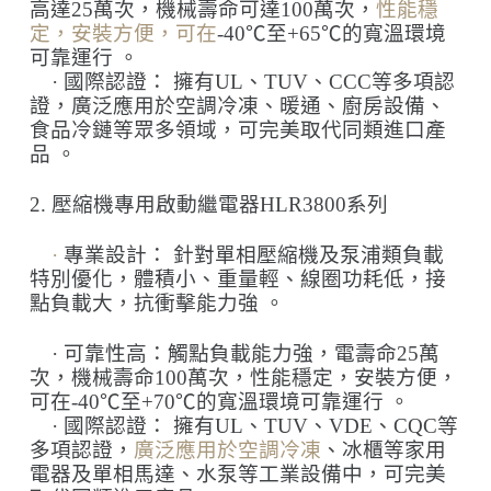
高達
25
萬次，機械壽命可達
100
萬次，
性能穩
定，安裝方便，可在
-40
℃
至
+65
℃
的寬溫環境
可靠運行
。
·
國際認證：
擁有
UL
、
TUV
、
CCC
等多項認
證，
廣泛應用於空調冷凍、暖通、廚房設備、
食品冷鏈等眾多領域，可完美取代同類進口產
品
。
2.
壓縮機專用啟動繼電器
HLR3800
系列
·
專業設計：
針對單相壓縮機及泵浦類負載
特別優化，體積小、重量輕、線圈功耗低，接
點負載大，抗衝擊能力強
。
·
可靠性高：觸點負載能力強，電壽命
25
萬
次，機械壽命
100
萬次，性能穩定，安裝方便，
可在
-40
℃
至
+70
℃
的寬溫環境可靠運行
。
·
國際認證：
擁有
UL
、
TUV
、
VDE
、
CQC
等
多項認證，
廣泛應用於空調冷凍
、冰櫃等家用
電器及單相馬達、水泵等工業設備中，可完美