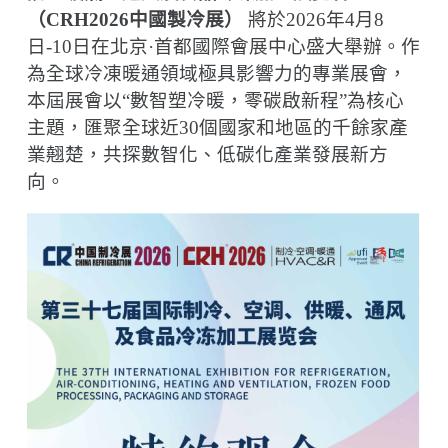
（
CRH2026
中國製冷展）
將於
2026
年
4
月
8
日
-10
日在北京
·
首都國際會展中心盛大舉辦。作
為全球冷凍暖通領域極具影響力的專業展會，
本屆展會以
“
數智塑冷暖，零碳啟新程
”
為核心
主題，匯聚全球近
30
個國家和地區的千餘家產
業翹楚，共探數智化、低碳化產業發展新方
向。