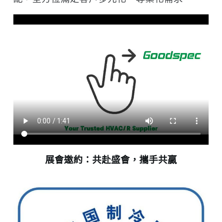
展會邀約：共赴盛會，攜手共贏