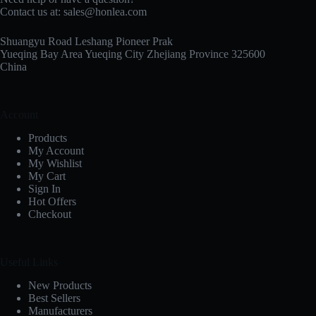
Contact us at:
sales@honlea.com
Shuangyu Road Leshang Pioneer Prak
Yueqing Bay Area Yueqing City Zhejiang Province 325600
China
Account
Products
My Account
My Wishlist
My Cart
Sign In
Hot Offers
Checkout
Useful Links
New Products
Best Sellers
Manufacturers