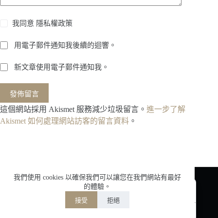
Nederlands
我同意
隱私權政策
العربية
用電子郵件通知我後續的迴響。
ไทย
한국어
新文章使用電子郵件通知我。
日本語
發佈留言
Italiano
這個網站採用 Akismet 服務減少垃圾留言。
進一步了解
Français du Canada
Akismet 如何處理網站訪客的留言資料
。
Deutsch
Español de México
English
Contact us
简体中文
我們使用 cookies 以確保我們可以讓您在我們網站有最好
的體驗。
Phone: +86-0577-62526555
繁體中文
Fax: +86-0577-62526555
接受
拒絕
Powered by
TranslatePress
Welcome to Hongli Electric
Need help or have a question?