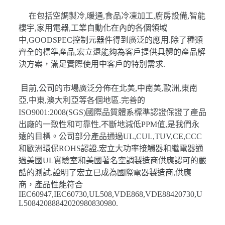
在包括空調製冷,暖通,食品冷凍加工,廚房設備,智能
樓宇,家用電器,工業自動化在內的各個領域
中,GOODSPEC控制元器件得到廣泛的應用.除了種類
齊全的標準產品,宏立還能夠為客戶提供具體的產品解
決方案，滿足實際使用中客戶的特別需求.
目前,公司的市場廣泛分佈在北美,中南美,歐洲,東南
亞,中東,澳大利亞等各個地區.完善的
ISO9001:2008(SGS)國際品質體系標準認證保證了產品
出廠的一致性和可靠性,不斷地減低PPM值,是我們永
遠的目標。公司部分產品通過UL,CUL,TUV,CE,CCC
和歐洲環保ROHS認證,宏立大功率接觸器和繼電器通
過美國UL實驗室和美國著名空調製造商供應認可的嚴
酷的測試,證明了宏立已成為國際電器製造商,供應
商，產品性能符合
IEC60947,IEC60730,UL508,VDE868,VDE88420730,U
L50842088842020980830980.