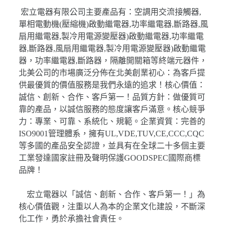
宏立電器有限公司主要產品有：空調用交流接觸器,
單相電動機(壓縮機)啟動繼電器,功率繼電器,斷路器,風
扇用繼電器,製冷用電源變壓器)啟動繼電器,功率繼電
器,斷路器,風扇用繼電器,製冷用電源變壓器)啟動繼電
器，功率繼電器,斷路器，隔離開關箱等終端元器件，
北美公司的市場廣泛分佈在北美創業初心：為客戶提
供最優質的價值服務是我們永遠的追求！核心價值：
誠信、創新、合作、客戶第一！品質方針：做優質可
靠的產品，以誠信服務的態度讓客戶滿意。核心競爭
力：專業、可靠、系統化、規範。企業資質：完善的
ISO9001管理體系，擁有UL,VDE,TUV,CE,CCC,CQC
等多國的產品安全認證，並具有在全球二十多個主要
工業發達國家註冊及聲明保護GOODSPEC國際商標
品牌！
宏立電器以「誠信、創新、合作、客戶第一！」為
核心價值觀，注重以人為本的企業文化建設，不斷深
化工作，勇於承擔社會責任。