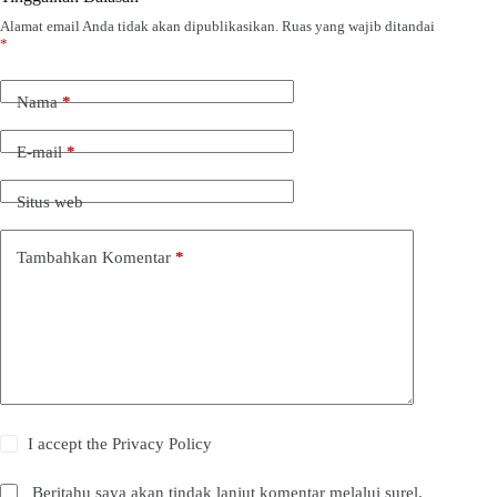
Alamat email Anda tidak akan dipublikasikan.
Ruas yang wajib ditandai
*
Nama
*
E-mail
*
Situs web
Tambahkan Komentar
*
I accept the
Privacy Policy
Beritahu saya akan tindak lanjut komentar melalui surel.