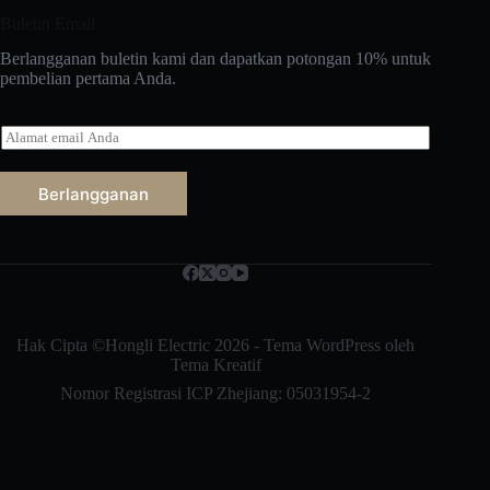
Buletin Email
Berlangganan buletin kami dan dapatkan potongan 10% untuk
pembelian pertama Anda.
E
-
m
a
Berlangganan
i
l
Русский
*
Nederlands
العربية
ไทย
Hak Cipta ©Hongli Electric 2026 - Tema WordPress oleh
Tema Kreatif
한국어
Nomor Registrasi ICP Zhejiang: 05031954-2
日本語
Italiano
Français du Canada