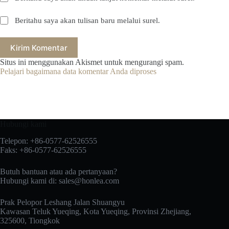
Beritahu saya akan tulisan baru melalui surel.
Kirim Komentar
Situs ini menggunakan Akismet untuk mengurangi spam.
Pelajari bagaimana data komentar Anda diproses
Hubungi kami
Telepon: +86-0577-62526555
Faks: +86-0577-62526555
Butuh bantuan atau ada pertanyaan?
Hubungi kami di:
sales@honlea.com
Prak Pelopor Leshang Jalan Shuangyu
Kawasan Teluk Yueqing, Kota Yueqing, Provinsi Zhejiang,
325600, Tiongkok