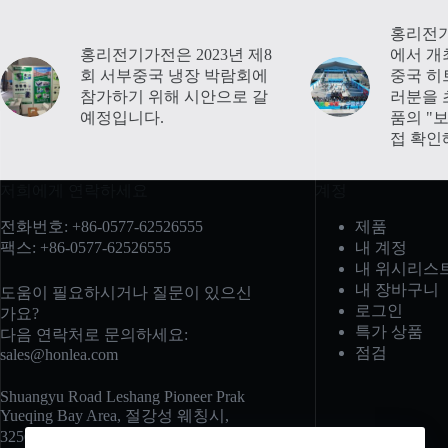
홍리전기
홍리전기가전은 2023년 제8
에서 개
회 서부중국 냉장 박람회에
중국 히
참가하기 위해 시안으로 갈
러분을 
예정입니다.
품의 "
접 확인
저희에게 연락하세요
계정
전화번호: +86-0577-62526555
제품
팩스: +86-0577-62526555
내 계정
내 위시리스
내 장바구니
도움이 필요하시거나 질문이 있으신
로그인
가요?
특가 상품
다음 연락처로 문의하세요:
점검
sales@honlea.com
Shuangyu Road Leshang Pioneer Prak
Yueqing Bay Area, 절강성 웨칭시,
325600, 중국