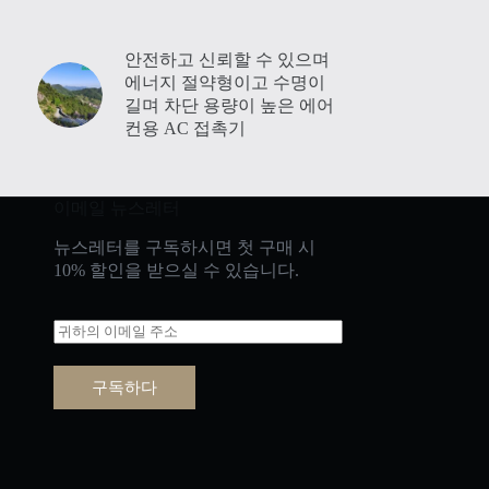
안전하고 신뢰할 수 있으며
에너지 절약형이고 수명이
길며 차단 용량이 높은 에어
Русский
컨용 AC 접촉기
Bahasa Indonesia
Nederlands
이메일 뉴스레터
العربية
뉴스레터를 구독하시면 첫 구매 시
ไทย
10% 할인을 받으실 수 있습니다.
日本語
Italiano
이
메
Français du Canada
일
구독하다
*
Deutsch
繁體中文
Español de México