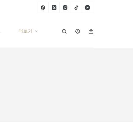
요
더보기
장
바
구
니