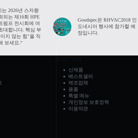
는 2026년 스자좡
최되는 제16회 HPE
Goodspec은 RHVAC2018 인
트펌프 전시회에 여
도네시아 행사에 참가할 예
초대합니다. 핵심 부
정입니다.
보이지 않는 힘"을 직
해 보세요.“
유용한 링크
신제품
베스트셀러
트
제조업체
용품
특별 메뉴
개인정보 보호정책
이용약관