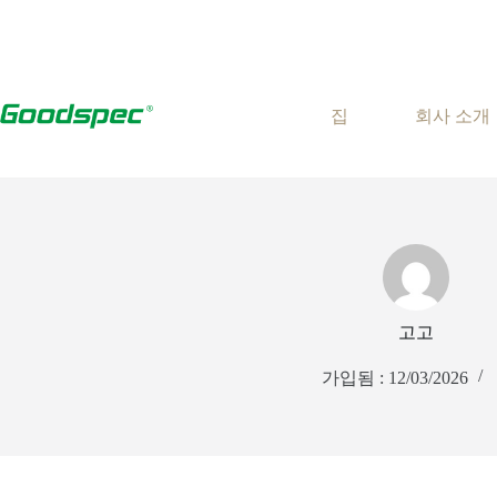
콘
텐
츠
로
바
집
회사 소개
로
가
기
고고
가입됨 : 12/03/2026