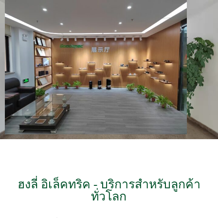
ฮงลี่ อิเล็คทริค - บริการสำหรับลูกค้า
ทั่วโลก