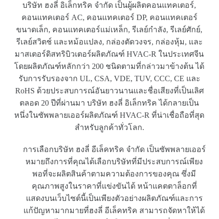
บริษัท ฮงลี่ อิเล็กทริค จำกัด เป็นผู้ผลิตคอนแทคเตอร์,
คอนแทคเตอร์ AC, คอนแทคเตอร์ DP, คอนแทคเตอร์
ขนาดเล็ก, คอนแทคเตอร์แม่เหล็ก, รีเลย์กำลัง, รีเลย์ศักย์,
รีเลย์สวิตช์ และหม้อแปลง, กล่องตัดวงจร, กล่องหุ้ม, และ
มาสเตอร์ดิสทริบิวเตอร์ผลิตภัณฑ์ HVAC-R ในประเทศจีน
โดยผลิตภัณฑ์หลักกว่า 200 ชนิดตามที่กล่าวมาข้างต้น ได้
รับการรับรองจาก UL, CSA, VDE, TUV, CCC, CE และ
RoHS ด้วยประสบการณ์อันยาวนานและชื่อเสียงที่เป็นเลิศ
ตลอด 20 ปีที่ผ่านมา บริษัท ฮงลี่ อิเล็กทริค ได้กลายเป็น
หนึ่งในซัพพลายเออร์ผลิตภัณฑ์ HVAC-R ที่น่าเชื่อถือที่สุด
สำหรับลูกค้าทั่วโลก.
การเลือกบริษัท ฮงลี่ อีเล็คทริค จำกัด เป็นซัพพลายเออร์
หมายถึงการที่คุณได้เลือกบริษัทที่มีประสบการณ์เพียง
พอที่จะผลิตสินค้าตามความต้องการของคุณ ซึ่งมี
คุณภาพสูงในราคาที่แข่งขันได้ หน้าแคตตาล็อกที่
แสดงบนเว็บไซต์นี้เป็นเพียงตัวอย่างผลิตภัณฑ์และการ
แก้ปัญหามากมายที่ฮงลี่ อีเล็คทริค สามารถจัดหาให้ได้