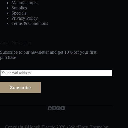
Manufacturers
Supplies
Specials
Privacy Policy
Terms & Conditions
Email Newsletter
Subscribe to our newsletter and get 10% off your first
purchase
E
m
a
i
Subscribe
l
*
Русский
Bahasa Indonesia
Nederlands
العربية
Copyright ©Hongli Electric 2026 - WordPress Theme by