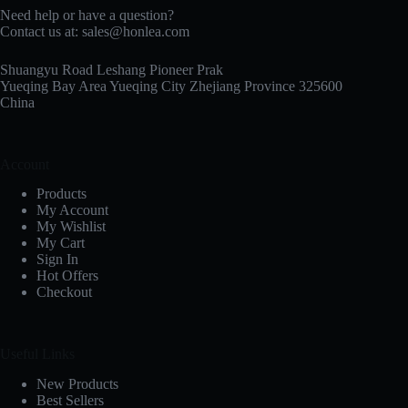
Need help or have a question?
Contact us at:
sales@honlea.com
Shuangyu Road Leshang Pioneer Prak
Yueqing Bay Area Yueqing City Zhejiang Province 325600
China
Account
Products
My Account
My Wishlist
My Cart
Sign In
Hot Offers
Checkout
Useful Links
New Products
Best Sellers