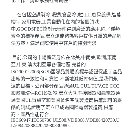
化工作，勇於承擔社會責任。
在包括空調製冷,暖通,食品冷凍加工,廚房設備,智能
樓宇,家用電器,工業自動化在內的各個領域
中,GOODSPEC控制元器件得到廣泛的應用.除了種類
齊全的標準產品,宏立還能夠為客戶提供具體的產品解
決方案，滿足實際使用中客戶的特別需求.
目前,公司的市場廣泛分佈在北美,中南美,歐洲,東南
亞,中東,澳大利亞等各個地區.完善的
ISO9001:2008(SGS)國際品質體系標準認證保證了產品
出廠的一致性和可靠性,不斷地減低PPM值,是我們永
遠的目標。公司部分產品通過UL,CUL,TUV,CE,CCC
和歐洲環保ROHS認證,宏立大功率接觸器和繼電器通
過美國UL實驗室和美國著名空調製造商供應認可的嚴
酷的測試,證明了宏立已成為國際電器製造商,供應
商，產品性能符合
IEC60947,IEC60730,UL508,VDE868,VDE88420730,U
L50842088842020980830980.