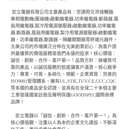
宏立電器有限公司主要產品有：空調用交流接觸器,
單相電動機(壓縮機)啟動繼電器,功率繼電器,斷路器,風
扇用繼電器,製冷用電源變壓器)啟動繼電器,功率繼電
器,斷路器,風扇用繼電器,製冷用電源變壓器)啟動繼電
器，功率繼電器,斷路器，隔離開關箱等終端元器件，
北美公司的市場廣泛分佈在北美創業初心：為客戶提
供最優質的價值服務是我們永遠的追求！核心價值：
誠信、創新、合作、客戶第一！品質方針：做優質可
靠的產品，以誠信服務的態度讓客戶滿意。核心競爭
力：專業、可靠、系統化、規範。企業資質：完善的
ISO9001管理體系，擁有UL,VDE,TUV,CE,CCC,CQC
等多國的產品安全認證，並具有在全球二十多個主要
工業發達國家註冊及聲明保護GOODSPEC國際商標
品牌！
宏立電器以「誠信、創新、合作、客戶第一！」為
核心價值觀，注重以人為本的企業文化建設，不斷深