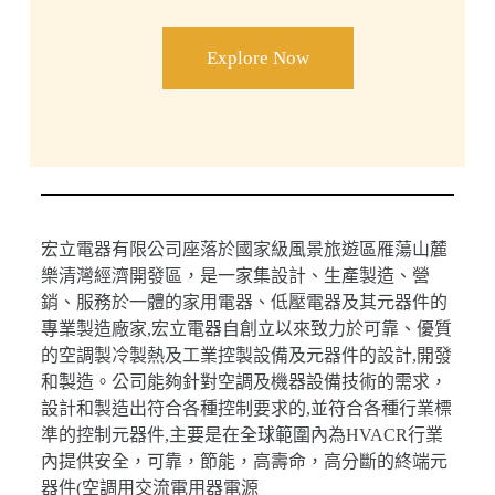
Explore Now
宏立電器有限公司座落於國家級風景旅遊區雁蕩山麓
樂清灣經濟開發區，是一家集設計、生產製造、營
銷、服務於一體的家用電器、低壓電器及其元器件的
專業製造廠家,宏立電器自創立以來致力於可靠、優質
的空調製冷製熱及工業控製設備及元器件的設計,開發
和製造。公司能夠針對空調及機器設備技術的需求，
設計和製造出符合各種控制要求的,並符合各種行業標
準的控制元器件,主要是在全球範圍內為HVACR行業
內提供安全，可靠，節能，高壽命，高分斷的終端元
器件(空調用交流電用器電源