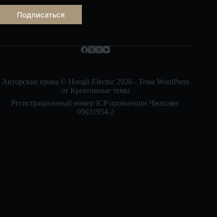
е
к
Подписаться
т
р
о
Bahasa Indonesia
н
н
Nederlands
а
العربية
я
п
Авторские права © Hongli Electric 2026 - Тема WordPress
ไทย
о
от
Креативные темы
ч
한국어
Регистрационный номер ICP провинции Чжэцзян:
т
а
05031954-2
日本語
*
Italiano
Français du Canada
Deutsch
繁體中文
Español de México
English