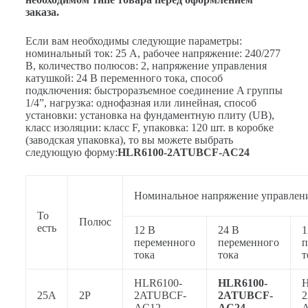
заказа.
Если вам необходимы следующие параметры:
номинальный ток: 25 А, рабочее напряжение: 240/277
В, количество полюсов: 2, напряжение управления
катушкой: 24 В переменного тока, способ
подключения: быстроразъемное соединение A группы
1/4”, нагрузка: однофазная или линейная, способ
установки: установка на фундаментную плиту (UB),
класс изоляции: класс F, упаковка: 120 шт. в коробке
(заводская упаковка), то вы можете выбрать
следующую форму:
HLR6100-2ATUBCF-AC24
Номинальное напряжение управлен
То
Полюс
есть
12 В
24 В
1
переменного
переменного
п
тока
тока
т
HLR6100-
HLR6100-
H
25А
2P
2ATUBCF-
2ATUBCF-
AC12
AC24