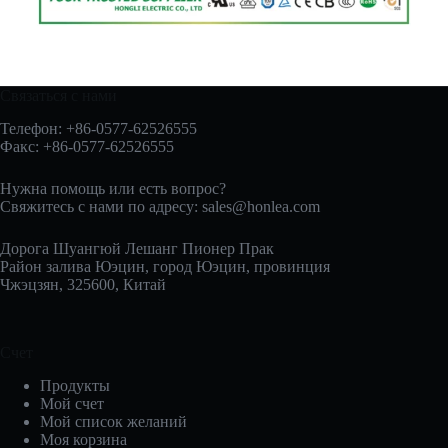
Связаться с нами
Телефон: +86-0577-62526555
Факс: +86-0577-62526555
Нужна помощь или есть вопрос?
Свяжитесь с нами по адресу:
sales@honlea.com
Дорога Шуангюй Лешанг Пионер Прак
Район залива Юэцин, город Юэцин, провинция
Чжэцзян, 325600, Китай
Счет
Продукты
Мой счет
Мой список желаний
Моя корзина