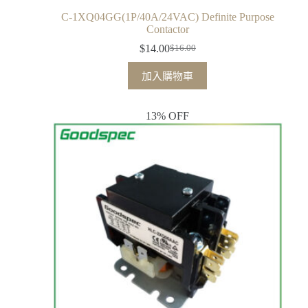
C-1XQ04GG(1P/40A/24VAC) Definite Purpose
Contactor
$
14.00
$
16.00
加入購物車
13% OFF