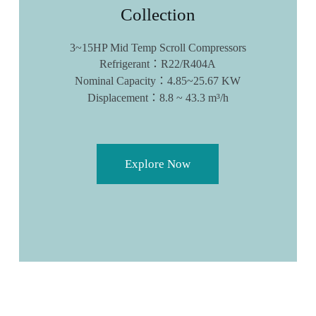
Collection
3~15HP Mid Temp Scroll Compressors
Refrigerant：R22/R404A
Nominal Capacity：4.85~25.67 KW
Displacement：8.8 ~ 43.3 m³/h
Explore Now