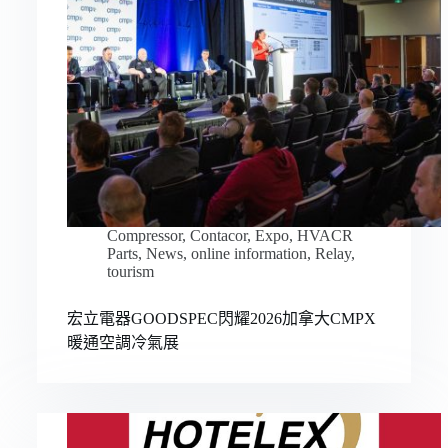
Compressor
,
Contacor
,
Expo
,
HVACR
Parts
,
News
,
online information
,
Relay
,
tourism
宏立電器GOODSPEC閃耀2026加拿大CMPX
暖通空調冷氣展