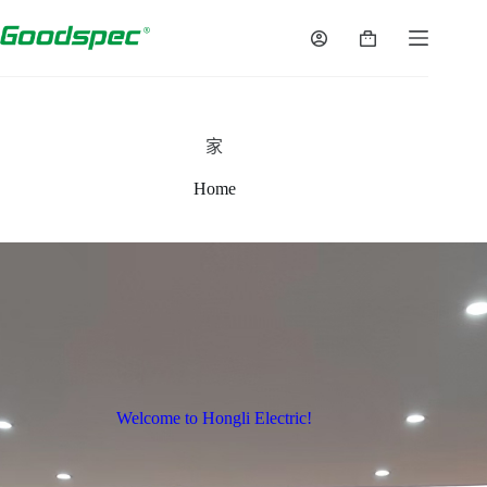
家
Home
Welcome to Hongli Electric!