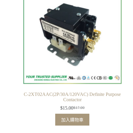
C-2XT02AAC(2P/30A/120VAC) Definite Purpose
Contactor
$
15.00
$
17.00
加入購物車