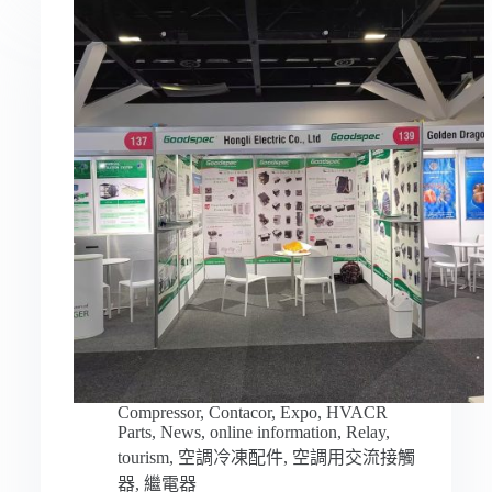
Compressor
,
Contacor
,
Expo
,
HVACR
Parts
,
News
,
online information
,
Relay
,
tourism
,
空調冷凍配件
,
空調用交流接觸
器
,
繼電器