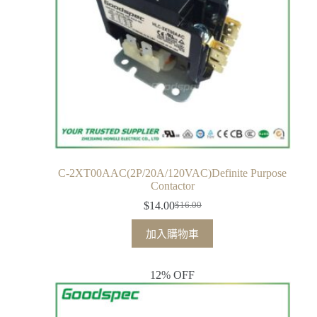
C-2XT00AAC(2P/20A/120VAC)Definite Purpose
Contactor
$
14.00
$
16.00
加入購物車
12% OFF