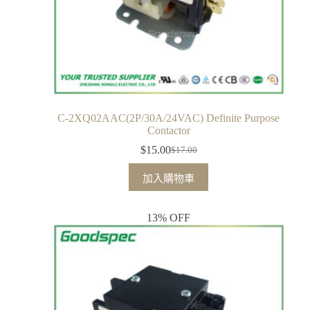
C-2XQ02AAC(2P/30A/24VAC) Definite Purpose
Contactor
$
15.00
$
17.00
加入購物車
13% OFF