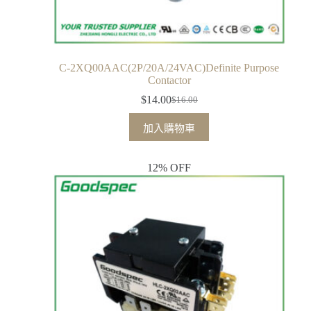
C-2XQ00AAC(2P/20A/24VAC)Definite Purpose
Contactor
$
14.00
$
16.00
加入購物車
12% OFF