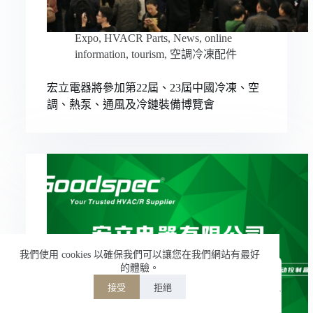
Nederlands
Expo
,
HVACR Parts
,
News
,
online
العربية
information
,
tourism
,
空調冷凍配件
ไทย
宏立電器將參加第22屆、23屆中國冷凍、空
한국어
調、熱泵、通風及冷鏈裝備博覽會
日本語
Italiano
Français du Canada
Deutsch
Español de México
English
简体中文
我們使用 cookies 以確保我們可以讓您在我們網站有最好
的體驗。
繁體中文
接受
拒絕
Powered by
TranslatePress
Welcome to Hongli Electric