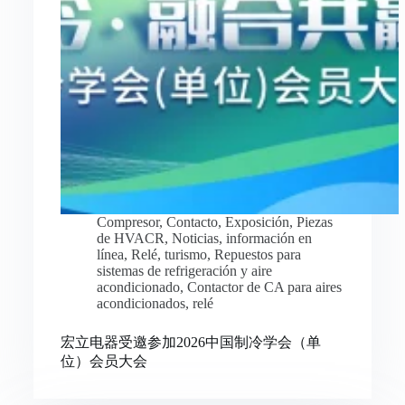
Compresor
,
Contacto
,
Exposición
,
Piezas
de HVACR
,
Noticias
,
información en
línea
,
Relé
,
turismo
,
Repuestos para
sistemas de refrigeración y aire
acondicionado
,
Contactor de CA para aires
acondicionados
,
relé
宏立电器受邀参加2026中国制冷学会（单
位）会员大会