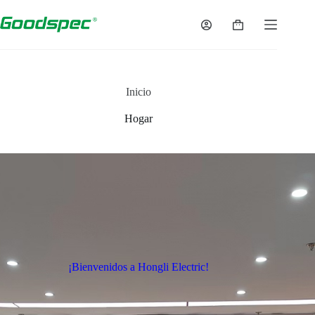
Inicio
Hogar
¡Bienvenidos a Hongli Electric!