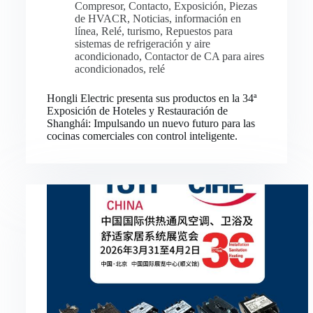
Compresor
,
Contacto
,
Exposición
,
Piezas
de HVACR
,
Noticias
,
información en
línea
,
Relé
,
turismo
,
Repuestos para
sistemas de refrigeración y aire
acondicionado
,
Contactor de CA para aires
acondicionados
,
relé
Hongli Electric presenta sus productos en la 34ª
Exposición de Hoteles y Restauración de
Shanghái: Impulsando un nuevo futuro para las
cocinas comerciales con control inteligente.