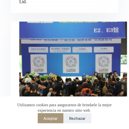
Ltd.
Nederlands
العربية
ไทย
한국어
日本語
Italiano
Français du Canada
Deutsch
繁體中文
English
简体中文
Utilizamos cookies para asegurarnos de brindarle la mejor
experiencia en nuestro sitio web.
Español de México
Aceptar
Rechazar
Desarrollado por
TranslatePress
Bienvenido a Hongli Electric