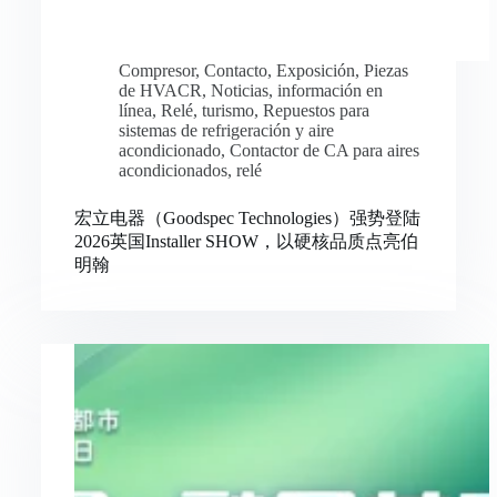
Compresor
,
Contacto
,
Exposición
,
Piezas
de HVACR
,
Noticias
,
información en
línea
,
Relé
,
turismo
,
Repuestos para
sistemas de refrigeración y aire
acondicionado
,
Contactor de CA para aires
acondicionados
,
relé
宏立电器（Goodspec Technologies）强势登陆
2026英国Installer SHOW，以硬核品质点亮伯
明翰