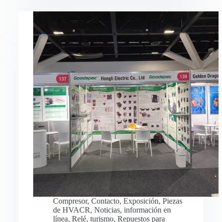
Compresor
,
Contacto
,
Exposición
,
Piezas
de HVACR
,
Noticias
,
información en
línea
,
Relé
,
turismo
,
Repuestos para