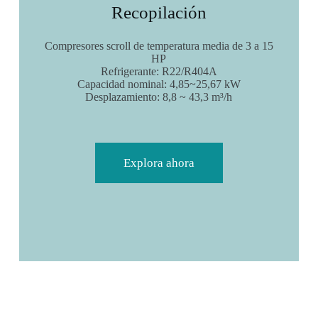
Recopilación
Compresores scroll de temperatura media de 3 a 15
HP
Refrigerante: R22/R404A
Capacidad nominal: 4,85~25,67 kW
Desplazamiento: 8,8 ~ 43,3 m³/h
Explora ahora