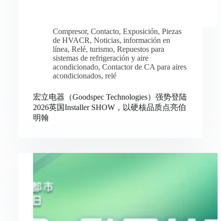
Compresor
,
Contacto
,
Exposición
,
Piezas
de HVACR
,
Noticias
,
información en
línea
,
Relé
,
turismo
,
Repuestos para
sistemas de refrigeración y aire
acondicionado
,
Contactor de CA para aires
acondicionados
,
relé
宏立电器（Goodspec Technologies）强势登陆
2026英国Installer SHOW，以硬核品质点亮伯
明翰