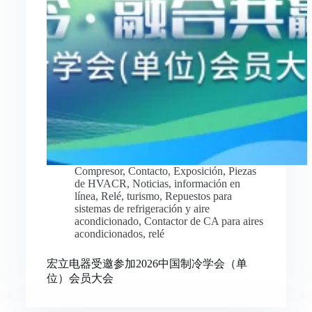
Compresor
,
Contacto
,
Exposición
,
Piezas
de HVACR
,
Noticias
,
información en
línea
,
Relé
,
turismo
,
Repuestos para
sistemas de refrigeración y aire
acondicionado
,
Contactor de CA para aires
acondicionados
,
relé
宏立电器受邀参加2026中国制冷学会（单
位）会员大会