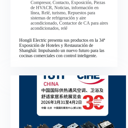
Compresor
,
Contacto
,
Exposición
,
Piezas
de HVACR
,
Noticias
,
información en
línea
,
Relé
,
turismo
,
Repuestos para
sistemas de refrigeración y aire
acondicionado
,
Contactor de CA para aires
acondicionados
,
relé
Hongli Electric presenta sus productos en la 34ª
Exposición de Hoteles y Restauración de
Shanghái: Impulsando un nuevo futuro para las
cocinas comerciales con control inteligente.