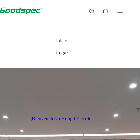
Inicio
Hogar
¡Bienvenidos a Hongli Electric!