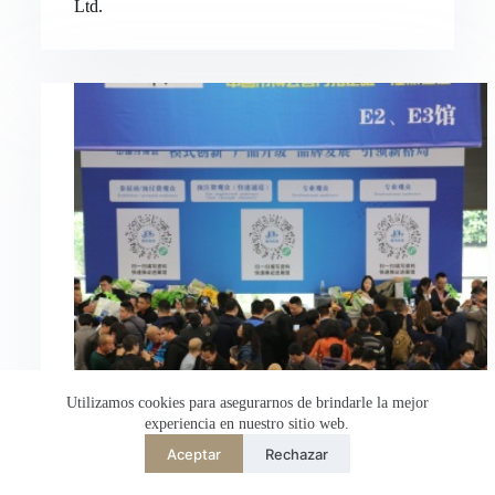
Ltd.
Nederlands
العربية
ไทย
한국어
日本語
Italiano
Français du Canada
Deutsch
繁體中文
English
简体中文
Utilizamos cookies para asegurarnos de brindarle la mejor
experiencia en nuestro sitio web.
Español de México
Aceptar
Rechazar
Desarrollado por
TranslatePress
Bienvenido a Hongli Electric