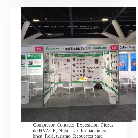
Compresor
,
Contacto
,
Exposición
,
Piezas
de HVACR
,
Noticias
,
información en
línea
,
Relé
,
turismo
,
Repuestos para