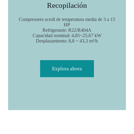
Recopilación
Compresores scroll de temperatura media de 3 a 15
HP
Refrigerante: R22/R404A
Capacidad nominal: 4,85~25,67 kW
Desplazamiento: 8,8 ~ 43,3 m³/h
Explora ahora