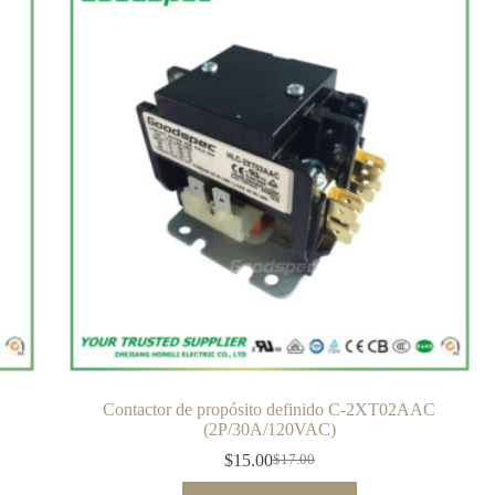
C
Contactor de propósito definido C-2XT02AAC
(2P/30A/120VAC)
$
15.00
$
17.00