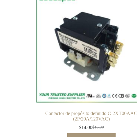
Contactor de propósito definido C-2XT00AA
(2P/20A/120VAC)
$
14.00
$
16.00