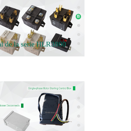
al de la serie HLR3800