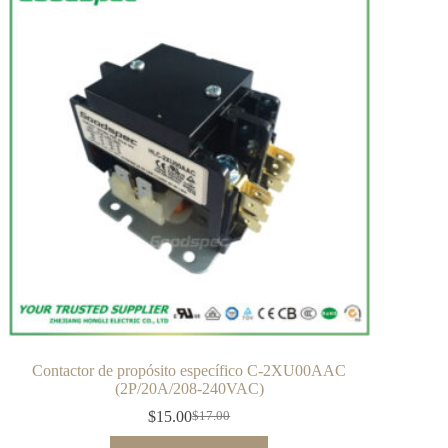
Contactor de propósito específico C-2XU00AAC
(2P/20A/208-240VAC)
$
15.00
$
17.00