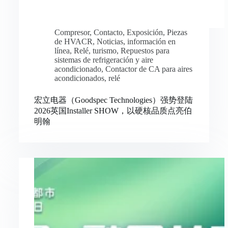
Compresor
,
Contacto
,
Exposición
,
Piezas
de HVACR
,
Noticias
,
información en
línea
,
Relé
,
turismo
,
Repuestos para
sistemas de refrigeración y aire
acondicionado
,
Contactor de CA para aires
acondicionados
,
relé
宏立电器（Goodspec Technologies）强势登陆
2026英国Installer SHOW，以硬核品质点亮伯
明翰