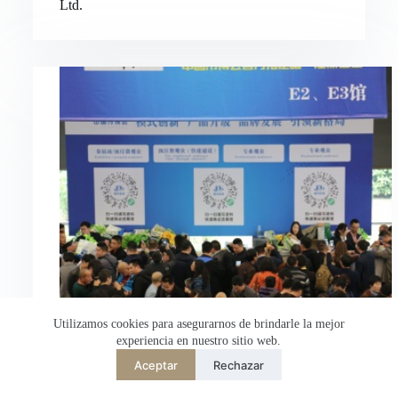
Ltd.
Nederlands
العربية
ไทย
한국어
日本語
Italiano
Français du Canada
Deutsch
繁體中文
English
简体中文
Utilizamos cookies para asegurarnos de brindarle la mejor
experiencia en nuestro sitio web.
Español de México
Aceptar
Rechazar
Desarrollado por
TranslatePress
Bienvenido a Hongli Electric