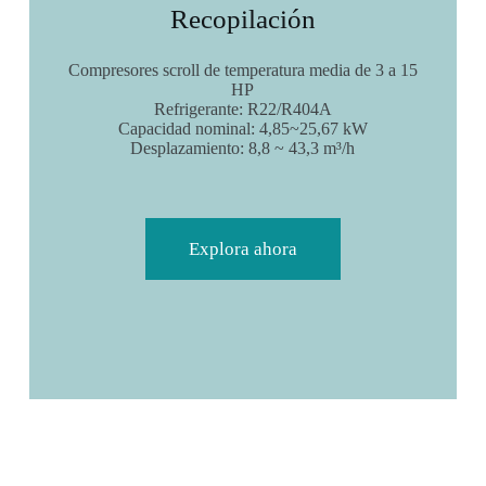
Recopilación
Compresores scroll de temperatura media de 3 a 15
HP
Refrigerante: R22/R404A
Capacidad nominal: 4,85~25,67 kW
Desplazamiento: 8,8 ~ 43,3 m³/h
Explora ahora