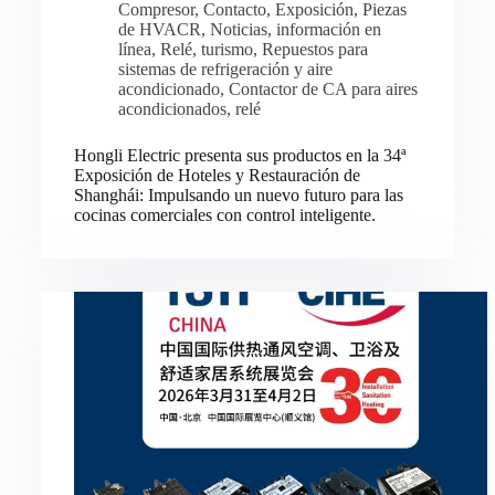
Compresor
,
Contacto
,
Exposición
,
Piezas
de HVACR
,
Noticias
,
información en
línea
,
Relé
,
turismo
,
Repuestos para
sistemas de refrigeración y aire
acondicionado
,
Contactor de CA para aires
acondicionados
,
relé
Hongli Electric presenta sus productos en la 34ª
Exposición de Hoteles y Restauración de
Shanghái: Impulsando un nuevo futuro para las
cocinas comerciales con control inteligente.