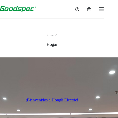
Inicio
Hogar
¡Bienvenidos a Hongli Electric!