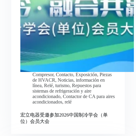
Compresor
,
Contacto
,
Exposición
,
Piezas
de HVACR
,
Noticias
,
información en
línea
,
Relé
,
turismo
,
Repuestos para
sistemas de refrigeración y aire
acondicionado
,
Contactor de CA para aires
acondicionados
,
relé
宏立电器受邀参加2026中国制冷学会（单
位）会员大会