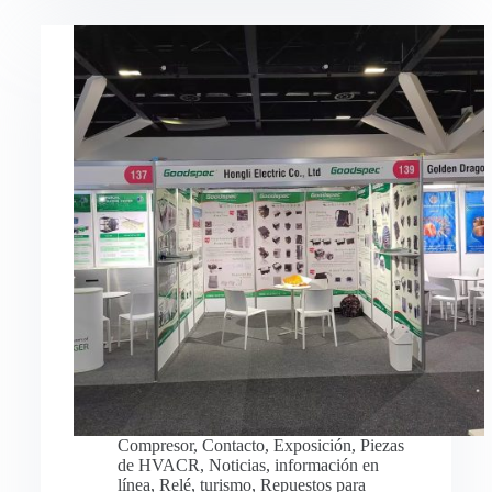
Compresor
,
Contacto
,
Exposición
,
Piezas
de HVACR
,
Noticias
,
información en
línea
,
Relé
,
turismo
,
Repuestos para