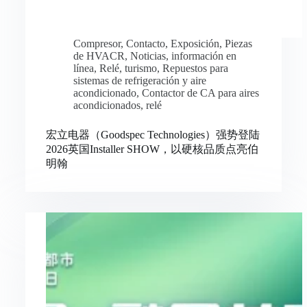
Compresor
,
Contacto
,
Exposición
,
Piezas
de HVACR
,
Noticias
,
información en
línea
,
Relé
,
turismo
,
Repuestos para
sistemas de refrigeración y aire
acondicionado
,
Contactor de CA para aires
acondicionados
,
relé
宏立电器（Goodspec Technologies）强势登陆
2026英国Installer SHOW，以硬核品质点亮伯
明翰