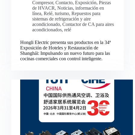
Compresor
,
Contacto
,
Exposición
,
Piezas
de HVACR
,
Noticias
,
información en
línea
,
Relé
,
turismo
,
Repuestos para
sistemas de refrigeración y aire
acondicionado
,
Contactor de CA para aires
acondicionados
,
relé
Hongli Electric presenta sus productos en la 34ª
Exposición de Hoteles y Restauración de
Shanghái: Impulsando un nuevo futuro para las
cocinas comerciales con control inteligente.