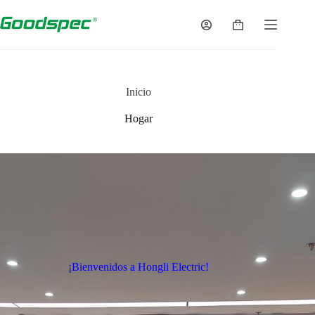
Inicio
Hogar
¡Bienvenidos a Hongli Electric!