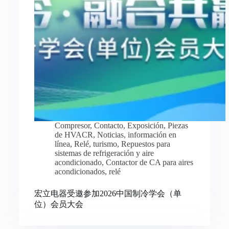
Compresor
,
Contacto
,
Exposición
,
Piezas
de HVACR
,
Noticias
,
información en
línea
,
Relé
,
turismo
,
Repuestos para
sistemas de refrigeración y aire
acondicionado
,
Contactor de CA para aires
acondicionados
,
relé
宏立电器受邀参加2026中国制冷学会（单
位）会员大会