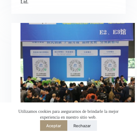
Ltd.
Nederlands
العربية
ไทย
한국어
日本語
Italiano
Français du Canada
Deutsch
繁體中文
English
简体中文
Utilizamos cookies para asegurarnos de brindarle la mejor
experiencia en nuestro sitio web.
Español de México
Aceptar
Rechazar
Desarrollado por
TranslatePress
Bienvenido a Hongli Electric