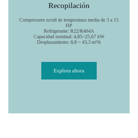
Recopilación
Compresores scroll de temperatura media de 3 a 15
HP
Refrigerante: R22/R404A
Capacidad nominal: 4,85~25,67 kW
Desplazamiento: 8,8 ~ 43,3 m³/h
Explora ahora