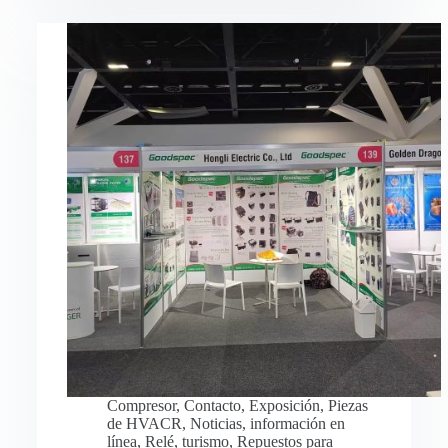
Compresor
,
Contacto
,
Exposición
,
Piezas
de HVACR
,
Noticias
,
información en
línea
,
Relé
,
turismo
,
Repuestos para