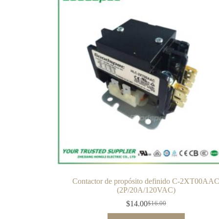
Contactor de propósito definido C-2XT00AA
(2P/20A/120VAC)
$
14.00
$
16.00