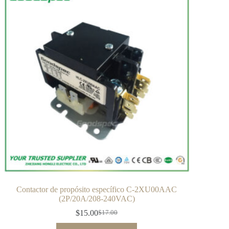
Contactor de propósito específico C-2XU00AAC
(2P/20A/208-240VAC)
$
15.00
$
17.00