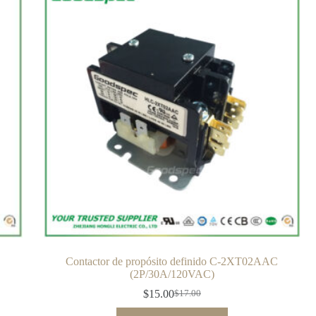
C
Contactor de propósito definido C-2XT02AAC
(2P/30A/120VAC)
$
15.00
$
17.00