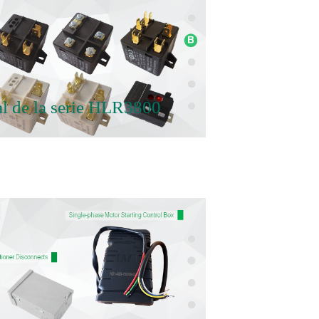
al de la serie HLR3800