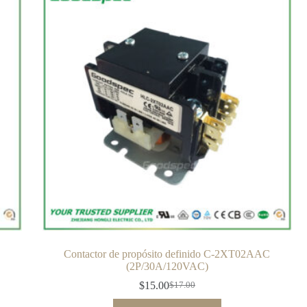
C
Contactor de propósito definido C-2XT02AAC
(2P/30A/120VAC)
$
15.00
$
17.00