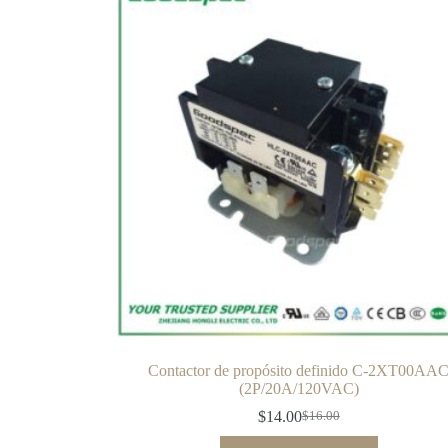
Contactor de propósito definido C-2XT00AA
(2P/20A/120VAC)
$
14.00
$
16.00