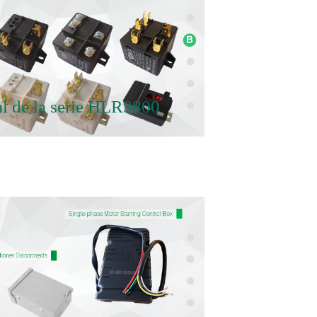
al de la serie HLR3800