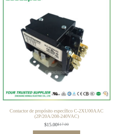
Contactor de propósito específico C-2XU00AAC
(2P/20A/208-240VAC)
$
15.00
$
17.00