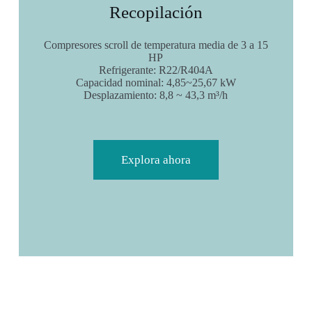
Recopilación
Compresores scroll de temperatura media de 3 a 15
HP
Refrigerante: R22/R404A
Capacidad nominal: 4,85~25,67 kW
Desplazamiento: 8,8 ~ 43,3 m³/h
Explora ahora