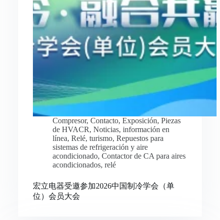
Compresor
,
Contacto
,
Exposición
,
Piezas
de HVACR
,
Noticias
,
información en
línea
,
Relé
,
turismo
,
Repuestos para
sistemas de refrigeración y aire
acondicionado
,
Contactor de CA para aires
acondicionados
,
relé
宏立电器受邀参加2026中国制冷学会（单
位）会员大会