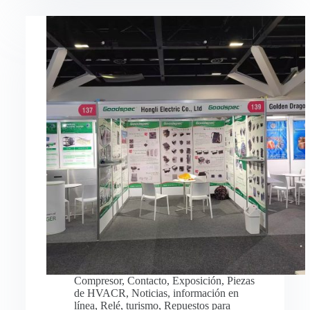
Compresor
,
Contacto
,
Exposición
,
Piezas
de HVACR
,
Noticias
,
información en
línea
,
Relé
,
turismo
,
Repuestos para