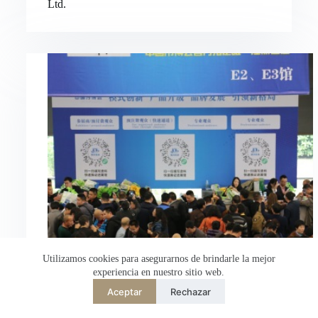
Ltd.
Nederlands
العربية
ไทย
한국어
日本語
Italiano
Français du Canada
Deutsch
繁體中文
English
简体中文
Utilizamos cookies para asegurarnos de brindarle la mejor
experiencia en nuestro sitio web.
Español de México
Aceptar
Rechazar
Desarrollado por
TranslatePress
Bienvenido a Hongli Electric