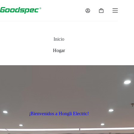
Inicio
Hogar
¡Bienvenidos a Hongli Electric!