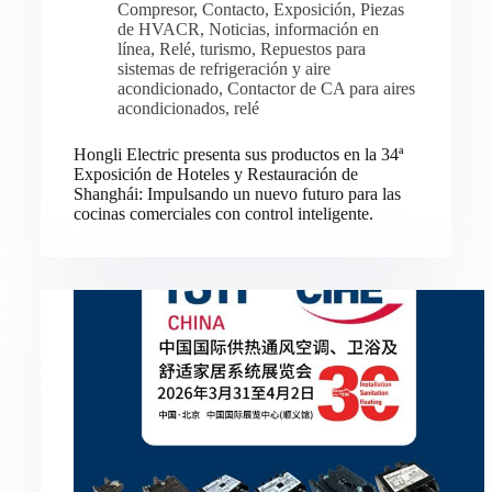
Compresor
,
Contacto
,
Exposición
,
Piezas
de HVACR
,
Noticias
,
información en
línea
,
Relé
,
turismo
,
Repuestos para
sistemas de refrigeración y aire
acondicionado
,
Contactor de CA para aires
acondicionados
,
relé
Hongli Electric presenta sus productos en la 34ª
Exposición de Hoteles y Restauración de
Shanghái: Impulsando un nuevo futuro para las
cocinas comerciales con control inteligente.