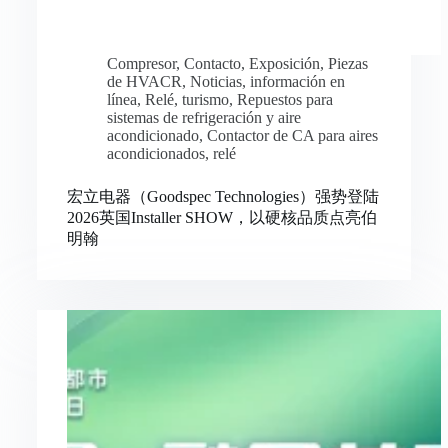
Compresor
,
Contacto
,
Exposición
,
Piezas
de HVACR
,
Noticias
,
información en
línea
,
Relé
,
turismo
,
Repuestos para
sistemas de refrigeración y aire
acondicionado
,
Contactor de CA para aires
acondicionados
,
relé
宏立电器（Goodspec Technologies）强势登陆
2026英国Installer SHOW，以硬核品质点亮伯
明翰