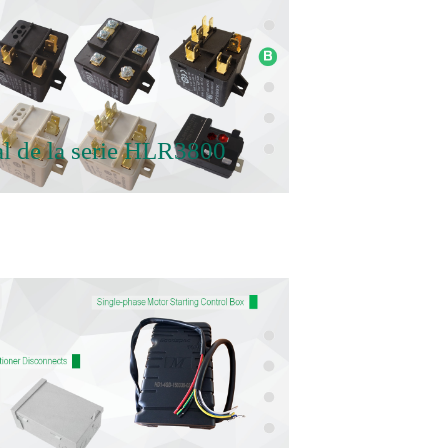
al de la serie HLR3800