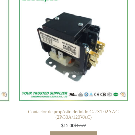
C
Contactor de propósito definido C-2XT02AAC
(2P/30A/120VAC)
$
15.00
$
17.00