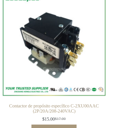
Contactor de propósito específico C-2XU00AAC
(2P/20A/208-240VAC)
$
15.00
$
17.00