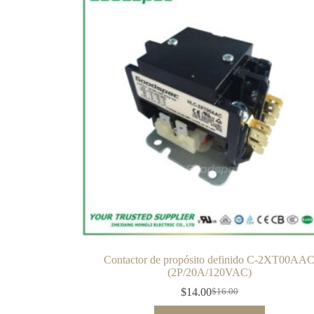
Contactor de propósito definido C-2XT00AA
(2P/20A/120VAC)
$
14.00
$
16.00