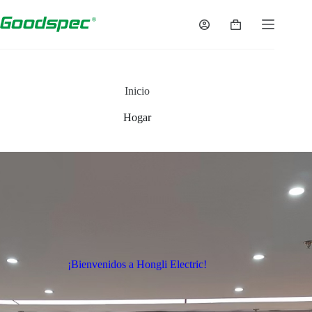
Inicio
Hogar
¡Bienvenidos a Hongli Electric!