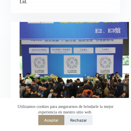
Ltd.
Nederlands
العربية
ไทย
한국어
日本語
Italiano
Français du Canada
Deutsch
繁體中文
English
简体中文
Utilizamos cookies para asegurarnos de brindarle la mejor
experiencia en nuestro sitio web.
Español de México
Aceptar
Rechazar
Desarrollado por
TranslatePress
Bienvenido a Hongli Electric