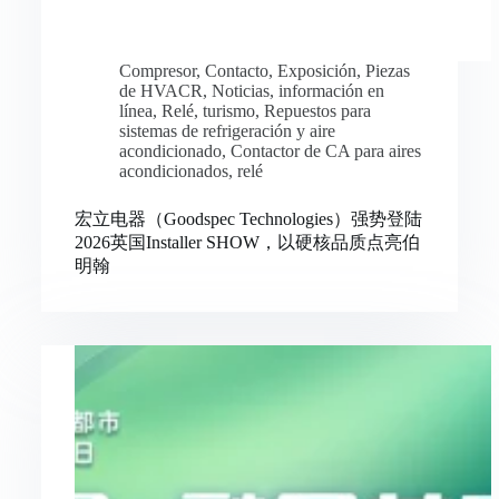
Compresor
,
Contacto
,
Exposición
,
Piezas
de HVACR
,
Noticias
,
información en
línea
,
Relé
,
turismo
,
Repuestos para
sistemas de refrigeración y aire
acondicionado
,
Contactor de CA para aires
acondicionados
,
relé
宏立电器（Goodspec Technologies）强势登陆
2026英国Installer SHOW，以硬核品质点亮伯
明翰