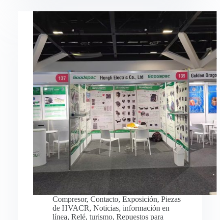
Compresor
,
Contacto
,
Exposición
,
Piezas
de HVACR
,
Noticias
,
información en
línea
,
Relé
,
turismo
,
Repuestos para