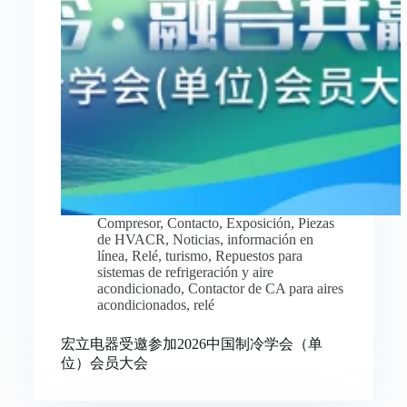
Compresor
,
Contacto
,
Exposición
,
Piezas
de HVACR
,
Noticias
,
información en
línea
,
Relé
,
turismo
,
Repuestos para
sistemas de refrigeración y aire
acondicionado
,
Contactor de CA para aires
acondicionados
,
relé
宏立电器受邀参加2026中国制冷学会（单
位）会员大会