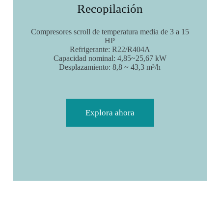
Recopilación
Compresores scroll de temperatura media de 3 a 15
HP
Refrigerante: R22/R404A
Capacidad nominal: 4,85~25,67 kW
Desplazamiento: 8,8 ~ 43,3 m³/h
Explora ahora