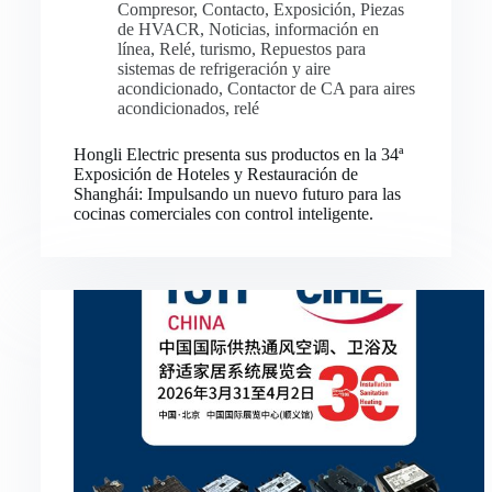
Compresor
,
Contacto
,
Exposición
,
Piezas
de HVACR
,
Noticias
,
información en
línea
,
Relé
,
turismo
,
Repuestos para
sistemas de refrigeración y aire
acondicionado
,
Contactor de CA para aires
acondicionados
,
relé
Hongli Electric presenta sus productos en la 34ª
Exposición de Hoteles y Restauración de
Shanghái: Impulsando un nuevo futuro para las
cocinas comerciales con control inteligente.